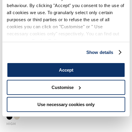
behaviour. By clicking "Accept" you consent to the use of
HIGH
HIGH LAB
all cookies we use. To granularly select only certain
purposes or third parties or to refuse the use of all
cookies you can click on "Customise" or " Use
necessary cookies only" respectively. You can find out
more in our
Cookie Policy
.
Show details
Accept
Customise
Use necessary cookies only
QUINK
450,00 CHF
225,00 CHF
-50
%
HIGH