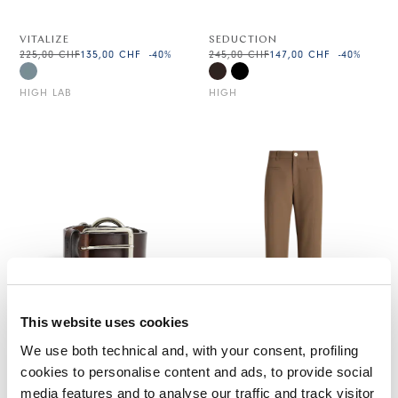
VITALIZE
SEDUCTION
225,00 CHF
135,00 CHF
-40
%
245,00 CHF
147,00 CHF
-40
%
HIGH LAB
HIGH
This website uses cookies
We use both technical and, with your consent, profiling
cookies to personalise content and ads, to provide social
WAYFARE
WARMY
media features and to analyse our traffic and track visitor
180,00 CHF
108,00 CHF
-40
%
295,00 CHF
148,00 CHF
-50
%