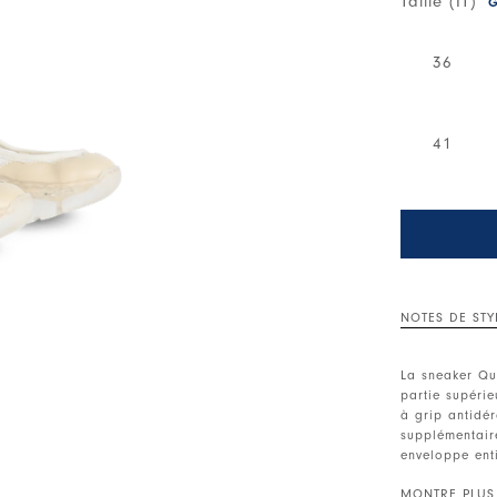
Taille (IT)
G
36
41
NOTES DE STY
La sneaker Qu
partie supérie
à grip antidé
supplémentair
enveloppe enti
la cheville.