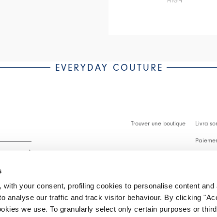
HIGH
EVERYDAY COUTURE
Trouver une boutique
Livraiso
Paiement
Démarch
s
Faq
 with your consent, profiling cookies to personalise content and 
Contact
o analyse our traffic and track visitor behaviour. By clicking "A
 intégralité.
ookies we use. To granularly select only certain purposes or third 
Effectue