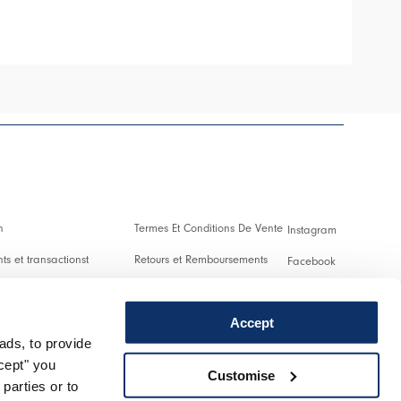
n
Termes Et Conditions De Vente
Instagram
s et transactionst
Retours et Remboursements
Facebook
es Et Droits De Douane
Conditions D'Utilisation
Pinterest
Accept
Confidentialité
Youtube
ads, to provide
 us
Cookies
Twitter
ccept" you
Customise
parties or to
r un retour
Spotify