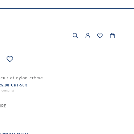
cuir et nylon crème
25,00 CHF
-50
%
e compris)
IRE