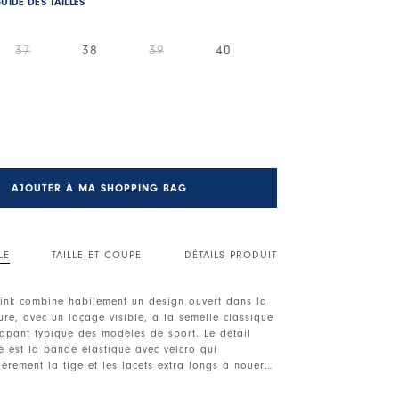
UIDE DES TAILLES
37
38
39
40
AJOUTER À MA SHOPPING BAG
LE
TAILLE ET COUPE
DÉTAILS PRODUIT
ink combine habilement un design ouvert dans la
ure, avec un laçage visible, à la semelle classique
rapant typique des modèles de sport. Le détail
e est la bande élastique avec velcro qui
èrement la tige et les lacets extra longs à nouer à