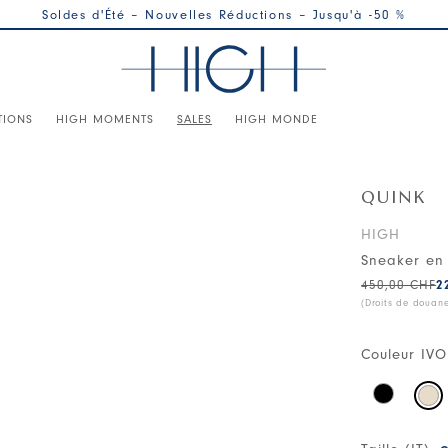
Soldes d'Été – Nouvelles Réductions – Jusqu'à -50 %
TIONS
HIGH MOMENTS
SALES
HIGH MONDE
QUINK
HIGH
Sneaker en 
450,00 CHF
2
(Droits de douan
Couleur
IVO