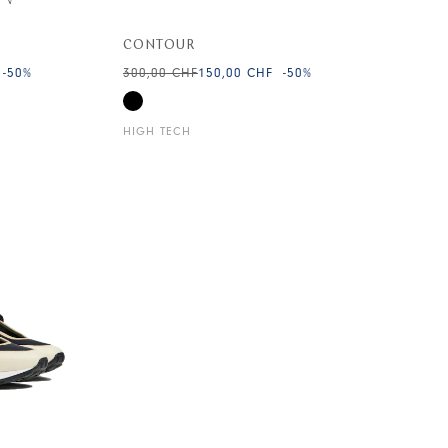
CONTOUR
-50
%
300,00 CHF
150,00 CHF
-50
%
HIGH TECH