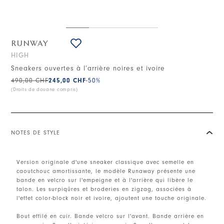
RUNWAY
HIGH
Sneakers ouvertes à l’arrière noires et ivoire
490,00 CHF
245,00 CHF
-50
%
(Droits de douane compris)
NOTES DE STYLE
Version originale d'une sneaker classique avec semelle en
caoutchouc amortissante, le modèle Runaway présente une
bande en velcro sur l'empeigne et à l'arrière qui libère le
talon. Les surpiqûres et broderies en zigzag, associées à
l'effet color-block noir et ivoire, ajoutent une touche originale.
Bout effilé en cuir. Bande velcro sur l'avant. Bande arrière en