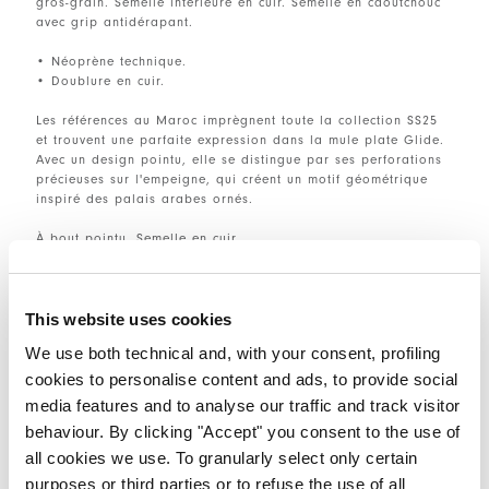
gros-grain. Semelle intérieure en cuir. Semelle en caoutchouc
avec grip antidérapant.
• Néoprène technique.
• Doublure en cuir.
Les références au Maroc imprègnent toute la collection SS25
et trouvent une parfaite expression dans la mule plate Glide.
Avec un design pointu, elle se distingue par ses perforations
précieuses sur l'empeigne, qui créent un motif géométrique
inspiré des palais arabes ornés.
À bout pointu. Semelle en cuir.
• Cuir.
• Fabriquée en Italie.
This website uses cookies
We use both technical and, with your consent, profiling
TAILLE ET COUPE
cookies to personalise content and ads, to provide social
media features and to analyse our traffic and track visitor
behaviour. By clicking "Accept" you consent to the use of
DÉTAILS PRODUIT
all cookies we use. To granularly select only certain
purposes or third parties or to refuse the use of all