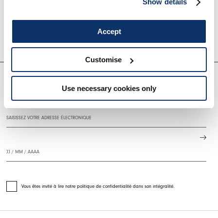
Show details
Indisponible
490,00 CHF
245,00 CHF
-50
%
Accept
HIGH
Customise
EVERYDAY COUTURE
Use necessary cookies only
S'INSCRIRE À NOTRE BULLETIN D'INFORMATION
Vous êtes invité à lire notre politique de confidentialité dans son intégralité.