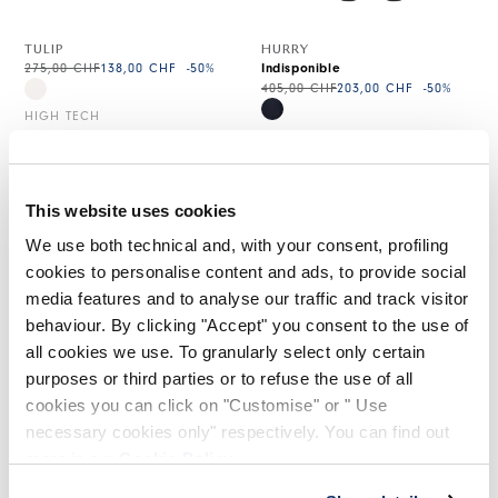
TULIP
HURRY
275,00 CHF
138,00 CHF
-50
%
Indisponible
405,00 CHF
203,00 CHF
-50
%
HIGH TECH
HIGH TECH
This website uses cookies
We use both technical and, with your consent, profiling
cookies to personalise content and ads, to provide social
media features and to analyse our traffic and track visitor
behaviour. By clicking "Accept" you consent to the use of
all cookies we use. To granularly select only certain
purposes or third parties or to refuse the use of all
cookies you can click on "Customise" or " Use
necessary cookies only" respectively. You can find out
more in our
Cookie Policy
.
RUNWAY