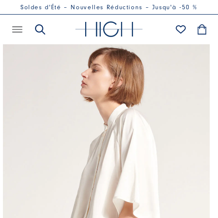
Soldes d'Été – Nouvelles Réductions – Jusqu'à -50 %