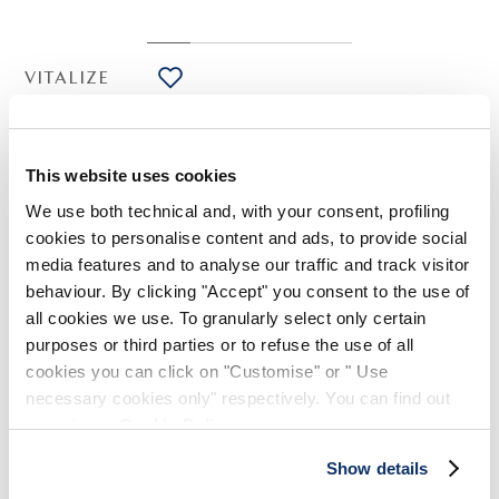
VITALIZE
HIGH LAB
Chemise boxy en lyocell grenat
250,00 CHF
125,00 CHF
-50
%
This website uses cookies
(Droits de douane compris)
We use both technical and, with your consent, profiling
cookies to personalise content and ads, to provide social
media features and to analyse our traffic and track visitor
NOTES DE STYLE
behaviour. By clicking "Accept" you consent to the use of
all cookies we use. To granularly select only certain
Grâce à la coupe boxy, ample et carrée juste au-dessus des
purposes or third parties or to refuse the use of all
hanches, la chemise Vitalize permet de jouer avec les
cookies you can click on "Customise" or " Use
associations les plus inattendues. Le tissu lyocell offre de la
necessary cookies only" respectively. You can find out
fluidité, la palette neutre de la polyvalence.
more in our
Cookie Policy
.
Col chemise. Manches raglan longues avec poignet à
boutons. Boutonnage frontal. Pli horizontal à la mi-buste
Show details
devant et derrière.