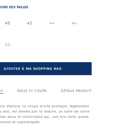
UIDE DES TAILLES
40
42
44
46
50
AJOUTER À MA SHOPPING BAG
LE
TAILLE ET COUPE
DÉTAILS PRODUIT
lon Venture, la coupe droite pratique, légèrement
u bas, est élevée par la texture, un satin de coton
cher doux et confortable qui, une fois teint, prend
illante et sophistiquée.