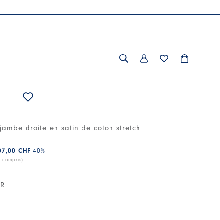
E
jambe droite en satin de coton stretch
07,00 CHF
-40
%
e compris)
IR