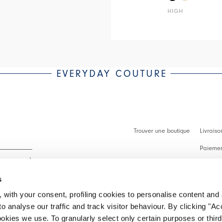
HIGH
EVERYDAY COUTURE
Trouver une boutique
Livraiso
Paiement
Démarch
s
Faq
 with your consent, profiling cookies to personalise content and 
Contact
o analyse our traffic and track visitor behaviour. By clicking "A
 intégralité.
ookies we use. To granularly select only certain purposes or third 
Effectue