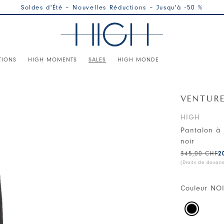
Soldes d'Été – Nouvelles Réductions – Jusqu'à -50 %
TIONS
HIGH MOMENTS
SALES
HIGH MONDE
VENTUR
HIGH
Pantalon à 
noir
345,00 CHF
2
(Droits de douan
Couleur
NO