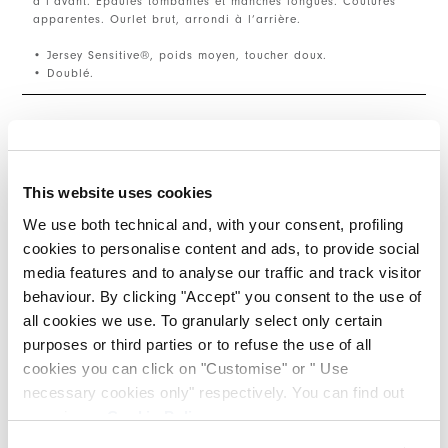
à l’avant. Épaules tombantes et manches longues. Coutures
apparentes. Ourlet brut, arrondi à l’arrière.
• Jersey Sensitive®, poids moyen, toucher doux.
• Doublé.
TAILLE ET COUPE
This website uses cookies
DÉTAILS PRODUIT
We use both technical and, with your consent, profiling
S'INSCRIRE À NOTRE BULLETIN
cookies to personalise content and ads, to provide social
D'INFORMATION
media features and to analyse our traffic and track visitor
Contactez-nous
|
Expédition
|
Partager
behaviour. By clicking "Accept" you consent to the use of
INSCRIVEZ-VOUS À LA NEWSLETTER
all cookies we use. To granularly select only certain
Inscrivez-vous à notre newsletter pour
purposes or third parties or to refuse the use of all
découvrir en avant-première nos dernières
COMPLETE THE LOOK
cookies you can click on "Customise" or " Use
collections.
Restez informé(e) des nouveautés,
necessary cookies only" respectively. You can find out
collaborations et événements, et recevez des
more in our
Cookie Policy
.
invitations exclusives à nos ventes privées.
This is a carousel with auto-rotating slides. Activate