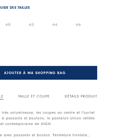
UIDE DES TAILLES
40
42
44
46
AJOUTER À MA SHOPPING BAG
LE
TAILLE ET COUPE
DÉTAILS PRODUIT
très volumineuse, les coupes au centre et l'ourlet
 à passants et boutons, le pantalon Union reflète
 et contemporaine de HIGH.
le avec passants et bouton. Fermeture frontale