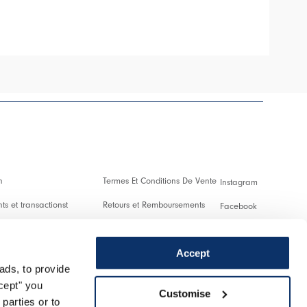
HIGH
n
Termes Et Conditions De Vente
Instagram
s et transactionst
Retours et Remboursements
Facebook
es Et Droits De Douane
Conditions D'Utilisation
Pinterest
Accept
Confidentialité
Youtube
ads, to provide
 us
Cookies
Twitter
ccept" you
Customise
parties or to
r un retour
Spotify