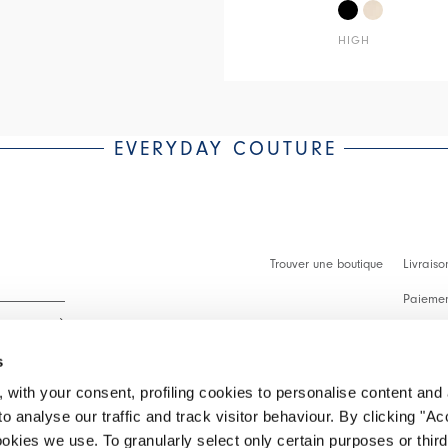
HIGH
EVERYDAY COUTURE
Trouver une boutique
Livraiso
Paiement
Démarch
s
Faq
 with your consent, profiling cookies to personalise content and 
Contact
o analyse our traffic and track visitor behaviour. By clicking "A
 intégralité.
ookies we use. To granularly select only certain purposes or third 
Effectue