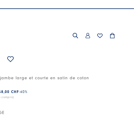
jambe large et courte en satin de coton
58,00 CHF
-40
%
e compris)
GE