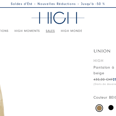
Soldes d'Été – Nouvelles Réductions – Jusqu'à -50 %
TIONS
HIGH MOMENTS
SALES
HIGH MONDE
UNION
HIGH
Pantalon à 
beige
430,00 CHF
2
(Droits de douan
Couleur
BEI