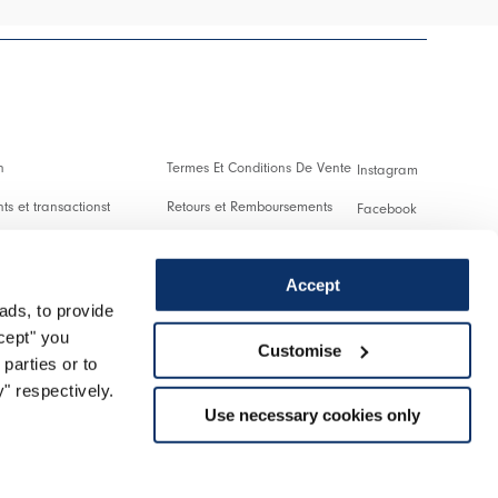
n
Termes Et Conditions De Vente
Instagram
s et transactionst
Retours et Remboursements
Facebook
es Et Droits De Douane
Conditions D'Utilisation
Pinterest
Accept
Confidentialité
Youtube
ads, to provide
 us
Cookies
Twitter
ccept" you
Customise
parties or to
r un retour
Spotify
" respectively.
Use necessary cookies only
Assistance
Managed by triboo digitale