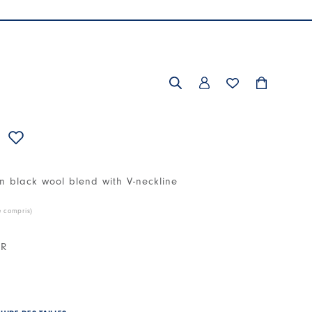
in black wool blend with V-neckline
e compris)
IR