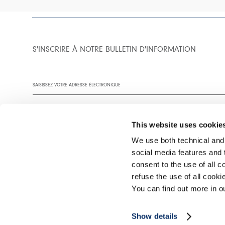
S'INSCRIRE À NOTRE BULLETIN D'INFORMATION
This website uses cookie
We use both technical and,
social media features and t
Vous êtes invité à lire notre politique de confidentialité dans son
consent to the use of all c
refuse the use of all cook
You can find out more in 
©2026 Interfashion S.p.A. P.IVA 02402220269
Show details