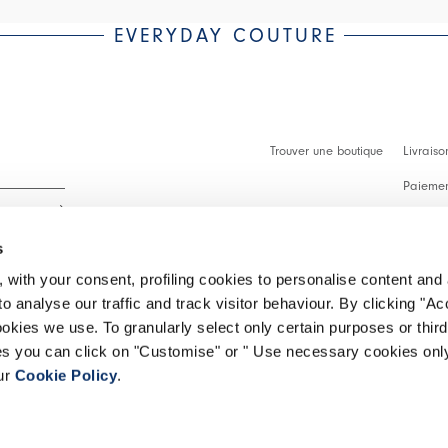
EVERYDAY COUTURE
Trouver une boutique
Livraiso
Paiement
Démarch
s
Faq
 with your consent, profiling cookies to personalise content and 
Contact
o analyse our traffic and track visitor behaviour. By clicking "A
 intégralité.
ookies we use. To granularly select only certain purposes or third 
Effectue
ies you can click on "Customise" or " Use necessary cookies only
our
Cookie Policy
.