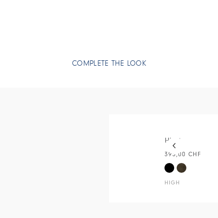
• Col en V.
• Sans manch
• Zip au dos.
• Ourlet asym
• Mélange lain
COMPLETE THE LOOK
This is a carous
HUM
395,00 CHF
HIGH