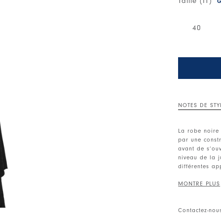
Taille (IT)
G
40
NOTES DE STY
La robe noire 
par une constr
avant de s’ou
niveau de la j
différentes ap
en cupro accen
tissu. Le méla
naturellement 
avec des bott
Contactez-nou
pour une élég