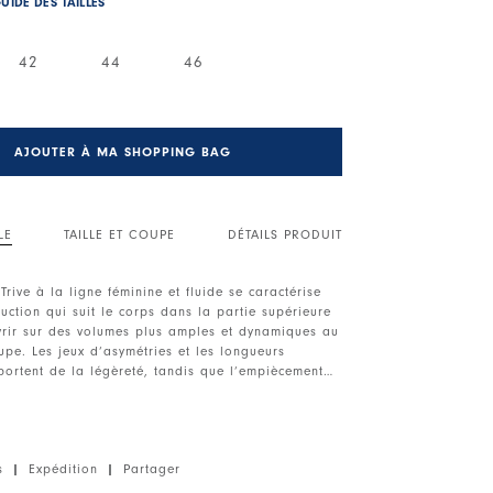
UIDE DES TAILLES
42
44
46
AJOUTER À MA SHOPPING BAG
LE
TAILLE ET COUPE
DÉTAILS PRODUIT
Trive à la ligne féminine et fluide se caractérise
uction qui suit le corps dans la partie supérieure
vrir sur des volumes plus amples et dynamiques au
upe. Les jeux d’asymétries et les longueurs
portent de la légèreté, tandis que l’empiècement
tue le contraste entre structure et mouvement du
nge laine et Tencel, doux et stretch, accompagne
la silhouette, rendant cette robe idéale à porter
es à talon ou des chaussures plates minimalistes,
s
|
Expédition
|
Partager
ance moderne et décontractée.