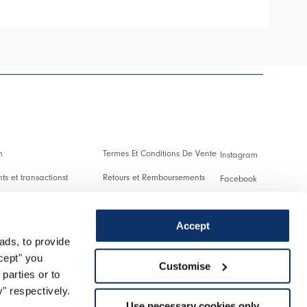
n
Termes Et Conditions De Vente
Instagram
s et transactionst
Retours et Remboursements
Facebook
es Et Droits De Douane
Conditions D'Utilisation
Pinterest
Accept
Confidentialité
Youtube
ads, to provide
 us
Cookies
Twitter
ccept" you
Customise
parties or to
r un retour
Spotify
" respectively.
Use necessary cookies only