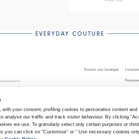
EVERYDAY COUTURE
Trouver une boutique
Livraiso
Paiement
Démarch
s
Faq
 with your consent, profiling cookies to personalise content and 
Contact
o analyse our traffic and track visitor behaviour. By clicking "A
 intégralité.
ookies we use. To granularly select only certain purposes or third 
Effectue
ies you can click on "Customise" or " Use necessary cookies only