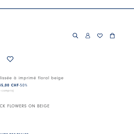
lissée à imprimé floral beige
45,00 CHF
-50
%
e compris)
CK FLOWERS ON BEIGE