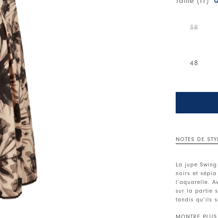
Taille (IT)
G
38
48
NOTES DE STY
La jupe Swing
noirs et sépi
l’aquarelle. A
sur la partie 
tandis qu’ils 
et un effet dy