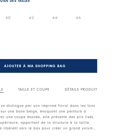
UIDE DES TAILLES
40
42
44
46
AJOUTER À MA SHOPPING BAG
LE
TAILLE ET COUPE
DÉTAILS PRODUIT
 se distingue par son imprimé floral dans les tons
a sur une base beige, évoquant une peinture à
vec une coupe évasée, elle présente des plis fixés
supérieure, apportant de la structure à la taille,
se libèrent vers le bas pour créer un grand volume
namique.