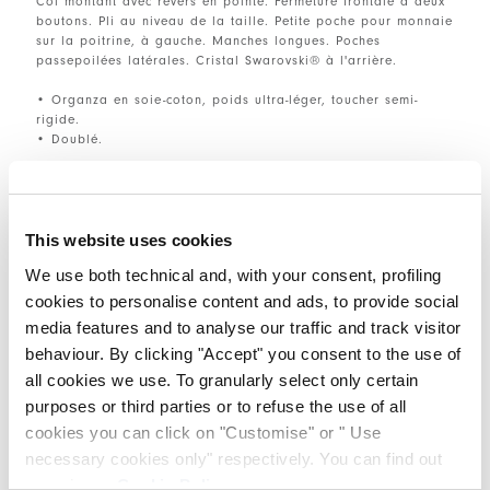
Col montant avec revers en pointe. Fermeture frontale à deux
boutons. Pli au niveau de la taille. Petite poche pour monnaie
sur la poitrine, à gauche. Manches longues. Poches
passepoilées latérales. Cristal Swarovski® à l'arrière.
• Organza en soie-coton, poids ultra-léger, toucher semi-
rigide.
• Doublé.
TAILLE ET COUPE
This website uses cookies
We use both technical and, with your consent, profiling
DÉTAILS PRODUIT
cookies to personalise content and ads, to provide social
media features and to analyse our traffic and track visitor
behaviour. By clicking "Accept" you consent to the use of
all cookies we use. To granularly select only certain
Contactez-nous
|
Expédition
|
Partager
purposes or third parties or to refuse the use of all
cookies you can click on "Customise" or " Use
COMPLETE THE LOOK
necessary cookies only" respectively. You can find out
more in our
Cookie Policy
.