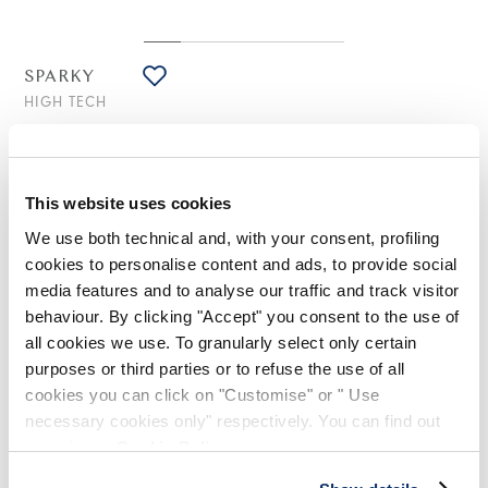
SPARKY
HIGH TECH
Robe midi en satin technique noir et blanc imprimé
"Polaroid Tulips"
530,00 CHF
265,00 CHF
-50
%
This website uses cookies
(Droits de douane compris)
We use both technical and, with your consent, profiling
cookies to personalise content and ads, to provide social
media features and to analyse our traffic and track visitor
NOTES DE STYLE
behaviour. By clicking "Accept" you consent to the use of
all cookies we use. To granularly select only certain
Élégante dans les proportions, la robe Sparky présente une
purposes or third parties or to refuse the use of all
partie haute jointée au buste qui s'ouvre dans une jupe
cookies you can click on "Customise" or " Use
volumineuse. Définie par l'impression "Polaroid Tulips" en
blanc et noir, c'est un modèle à l'âme artistique qui ne passe
necessary cookies only" respectively. You can find out
pas inaperçu.
more in our
Cookie Policy
.
Encolure ronde devant, en V derrière. Sans manches. Froncé