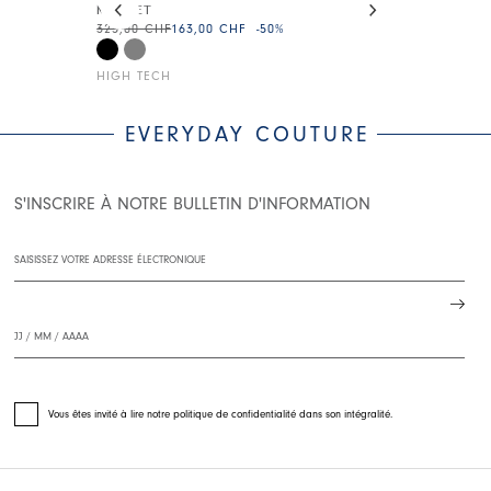
MUSKET
PRESS UP
325,00 CHF
163,00 CHF
-50
%
165,00 CHF
99
HIGH TECH
HIGH
EVERYDAY COUTURE
S'INSCRIRE À NOTRE BULLETIN D'INFORMATION
Vous êtes invité à lire notre politique de confidentialité dans son intégralité.