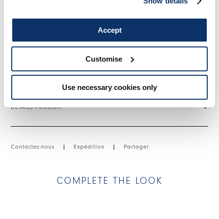
Show details
latéral. Ceinture en tissu arrière. Ourlet irrégulier. Sans
fermeture. Plus long derrière.
Accept
• Satin technique, poids léger, toucher fluide.
• Non doublé.
Customise
TAILLE ET COUPE
Use necessary cookies only
DÉTAILS PRODUIT
Contactez-nous
|
Expédition
|
Partager
COMPLETE THE LOOK
This is a carousel with auto-rotating slides. Activate