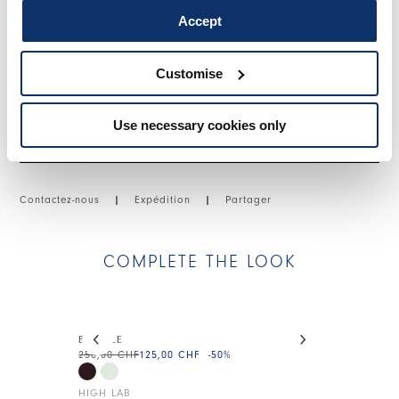
• Lyocell, poids léger, main fluide.
Accept
TAILLE ET COUPE
Customise
Use necessary cookies only
DÉTAILS PRODUIT
Contactez-nous
|
Expédition
|
Partager
COMPLETE THE LOOK
This is a carousel with auto-rotating slides. Activate
BUMBLE
SOJOURN
250,00 CHF
125,00 CHF
-50
%
225,00 CHF
11
HIGH LAB
HIGH LAB