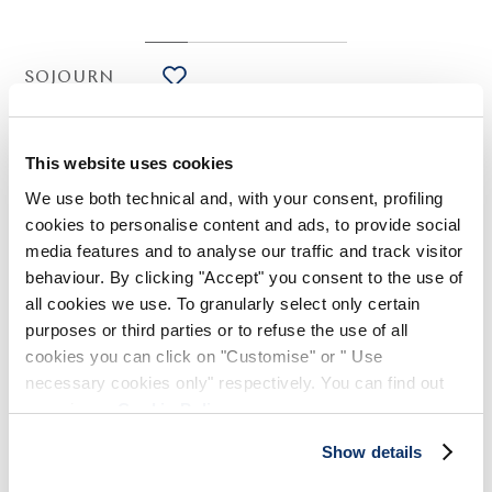
SOJOURN
HIGH LAB
Pantalon pyjama à jambe large en lyocell vert menthe
225,00 CHF
113,00 CHF
-50
%
This website uses cookies
(Droits de douane compris)
We use both technical and, with your consent, profiling
cookies to personalise content and ads, to provide social
media features and to analyse our traffic and track visitor
NOTES DE STYLE
behaviour. By clicking "Accept" you consent to the use of
all cookies we use. To granularly select only certain
purposes or third parties or to refuse the use of all
L'élégance décontractée du style pyjama est interprétée dans
cookies you can click on "Customise" or " Use
le pantalon Sojourn grâce au tissu, un lyocell à la main
fluide et à l'aspect soyeux, pour un résultat raffiné et
necessary cookies only" respectively. You can find out
polyvalent.
more in our
Cookie Policy
.
Ceinture à la taille élastique avec cordon de serrage. Poches
Show details
à découpe latérale.