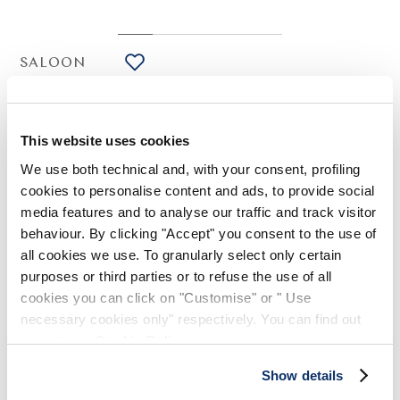
SALOON
HIGH USE
Chemise cintrée en coton et soie mauve
405,00 CHF
284,00 CHF
-30
%
This website uses cookies
(Droits de douane compris)
We use both technical and, with your consent, profiling
cookies to personalise content and ads, to provide social
media features and to analyse our traffic and track visitor
NOTES DE STYLE
behaviour. By clicking "Accept" you consent to the use of
all cookies we use. To granularly select only certain
Le jeu de surpiqûres verticales, associé à la coupe ajustée et
purposes or third parties or to refuse the use of all
à la pince arrière qui crée de délicats froncés à la taille,
cookies you can click on "Customise" or " Use
sublime la chemise classique et la transforme en un modèle
necessary cookies only" respectively. You can find out
contemporain et original.
more in our
Cookie Policy
.
Col retourné. Fermeture boutonnée sur le devant. Poche
plaquée sur la poitrine. Surpiqûres apparentes. Manches
Show details
longues. Pince au dos. Broderie florale au dos.