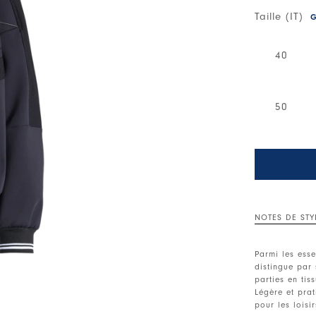
Taille (IT)
G
40
50
NOTES DE STY
Parmi les esse
distingue par 
parties en tis
Légère et pra
pour les loisir