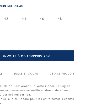
UIDE DES TAILLES
42
44
46
48
AJOUTER À MA SHOPPING BAG
LE
TAILLE ET COUPE
DÉTAILS PRODUIT
ntiels de l’activewear, la veste zippée Sailing se
ses empiècements en résille contrastante et ses
su perforé ton sur ton.
tique, elle est idéale pour les entraînements comme
s.