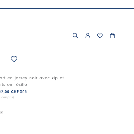
ort en jersey noir avec zip et
s en résille
27,00 CHF
-30
%
e compris)
IR