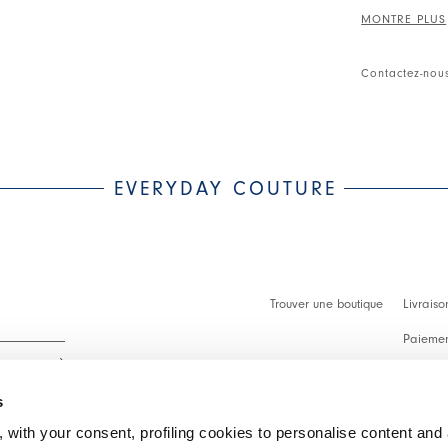
Col droit rég
zippée devant.
froncé au dos.
Contactez-nou
bande blanche
• Jersey scub
partir de mati
• Non doublé
EVERYDAY COUTURE
Trouver une boutique
Livraiso
Paiement
Démarch
s
Faq
 with your consent, profiling cookies to personalise content and 
Contact