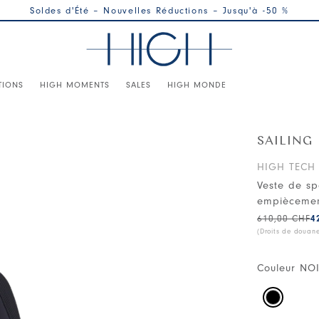
Soldes d'Été – Nouvelles Réductions – Jusqu'à -50 %
TIONS
HIGH MOMENTS
SALES
HIGH MONDE
SAILING
HIGH TECH
Veste de sp
empiècement
610,00 CHF
4
(Droits de douan
Couleur
NO