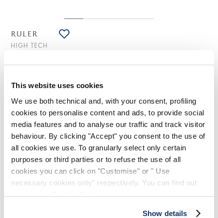
RULER
HIGH TECH
Blouson en sherpa noir
540,00 CHF
378,00 CHF
-30
%
(Droits de douane compris)
This website uses cookies
We use both technical and, with your consent, profiling
cookies to personalise content and ads, to provide social
NOTES DE STYLE
media features and to analyse our traffic and track visitor
behaviour. By clicking "Accept" you consent to the use of
all cookies we use. To granularly select only certain
Le bomber en sherpa enveloppe comme un câlin, fabriqué en
tissu de fausse fourrure bouclée qui réplique de manière
purposes or third parties or to refuse the use of all
écologique et sans cruauté l’aspect du shearling. La coupe
cookies you can click on "Customise" or " Use
est oversize, tout comme les détails des poches, tandis que la
necessary cookies only" respectively. You can find out
doublure intérieure est en nylon ton sur ton.
more in our
Cookie Policy
.
Col revers. Fermeture frontale avec zip. Poches latérales à
rabat. Poignets et ourlet côtelés.
Show details