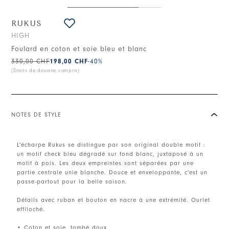
RUKUS
HIGH
Foulard en coton et soie bleu et blanc
330,00 CHF
198,00 CHF
-40
%
(Droits de douane compris)
NOTES DE STYLE
L'écharpe Rukus se distingue par son original double motif :
un motif check bleu dégradé sur fond blanc, juxtaposé à un
motif à pois. Les deux empreintes sont séparées par une
partie centrale unie blanche. Douce et enveloppante, c'est un
passe-partout pour la belle saison.
Détails avec ruban et bouton en nacre à une extrémité. Ourlet
effiloché.
• Coton et soie, tombé doux.