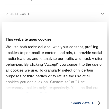
TAILLE ET COUPE
DÉTAILS PRODUIT
This website uses cookies
We use both technical and, with your consent, profiling
cookies to personalise content and ads, to provide social
Contactez-nous
|
Expédition
|
Partager
media features and to analyse our traffic and track visitor
behaviour. By clicking "Accept" you consent to the use of
COMPLETE THE LOOK
all cookies we use. To granularly select only certain
purposes or third parties or to refuse the use of all
cookies you can click on "Customise" or " Use
necessary cookies only" respectively. You can find out
RUKUS
more in our
Cookie Policy
.
330,00 CHF
198,00 CHF
-40
%
Show details
HIGH