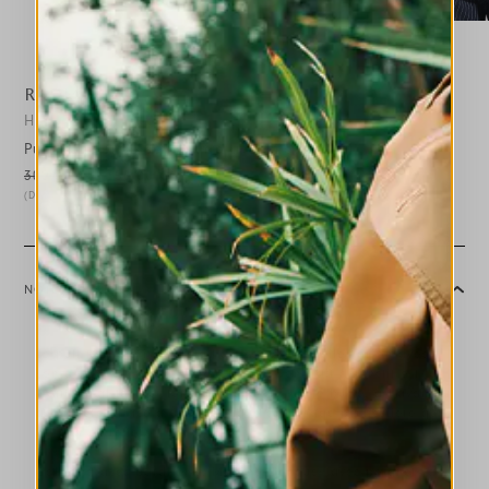
RADIATE
HIGH TECH
Pull blanc en jersey gaufré avec motif floral
300,00 CHF
150,00 CHF
-50
%
(Droits de douane compris)
NOTES DE STYLE
Le pull Radiate interprète l’arrivée de la belle saison avec
son aspect lumineux et confortable. Son trait distinctif est le
motif floral ton sur ton qui prend vie sur le buste, à l’avant et
à l’arrière, grâce à une technique de tissage particulière qui
le rend en relief.
Col rond avec bord lisse. Manches longues avec poignets à