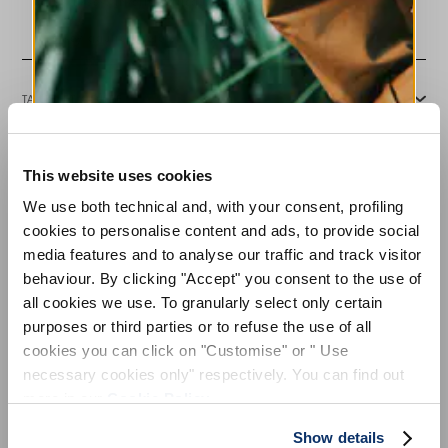
bords lisses. Inserts verticaux en tissu lisse.
• Jersey gaufré stretch, léger, toucher doux.
TAILLE ET COUPE
This website uses cookies
DÉTAILS PRODUIT
S'INSCRIRE À NOTRE BULLETIN
We use both technical and, with your consent, profiling
D'INFORMATION
cookies to personalise content and ads, to provide social
media features and to analyse our traffic and track visitor
INSCRIVEZ-VOUS À LA NEWSLETTER
Contactez-nous
|
Expédition
|
Partager
behaviour. By clicking "Accept" you consent to the use of
Inscrivez-vous à notre newsletter pour
all cookies we use. To granularly select only certain
découvrir en avant-première nos dernières
COMPLETE THE LOOK
purposes or third parties or to refuse the use of all
collections.
cookies you can click on "Customise" or " Use
Restez informé(e) des nouveautés,
collaborations et événements, et recevez des
necessary cookies only" respectively. You can find out
invitations exclusives à nos ventes privées.
This is a carousel with auto-rotating slides. Activate
more in our
Cookie Policy
.
MINORITY
GLIDE
Indisponible
510,00 CHF
255
Show details