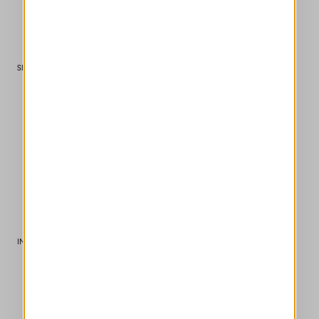
Trouver une boutique
SERVICE CLIENTS
Livraison
Paiements et transactionst
Démarches Et Droits De Douane
Faq
Contact us
Effectuer un retour
Contact us
INFORMATIONS LÉGALES
Termes Et Conditions De Vente
Retours et Remboursements
Conditions D'Utilisation