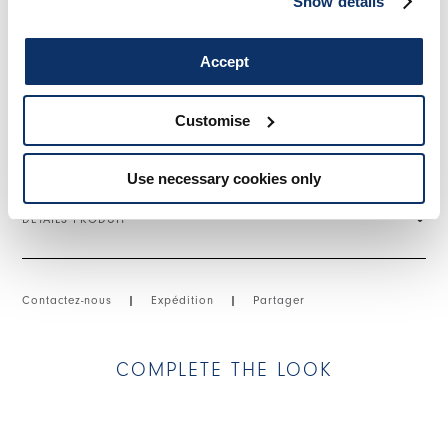
Show details
boutons. Maxi poche à patte avec bouton frontal. Petite fente
frontale diagonale. Plus long derrière.
Accept
• Jersey scuba, poids léger, main crêpe.
• Non doublée.
Customise
TAILLE ET COUPE
Use necessary cookies only
DÉTAILS PRODUIT
Contactez-nous
|
Expédition
|
Partager
COMPLETE THE LOOK
This is a carousel with auto-rotating slides. Activate