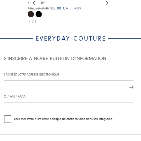
WAYFARE
SEDUCTION
180,00 CHF
108,00 CHF
-40
%
245,00 CHF
14
HIGH
HIGH
EVERYDAY COUTURE
S'INSCRIRE À NOTRE BULLETIN D'INFORMATION
Vous êtes invité à lire notre politique de confidentialité dans son intégralité.