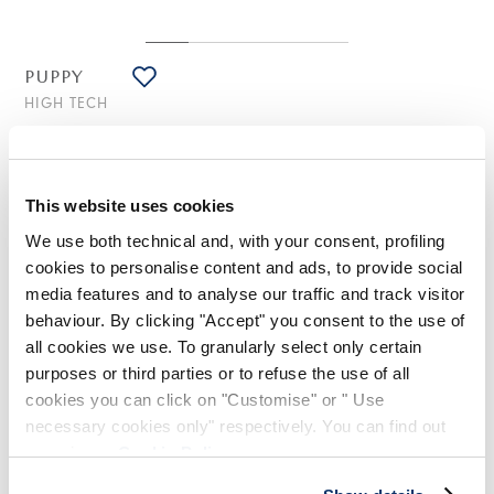
PUPPY
HIGH TECH
Veste-chemise en jersey scuba vert clair avec boutonnage
décalé
530,00 CHF
265,00 CHF
-50
%
This website uses cookies
(Droits de douane compris)
We use both technical and, with your consent, profiling
cookies to personalise content and ads, to provide social
media features and to analyse our traffic and track visitor
NOTES DE STYLE
behaviour. By clicking "Accept" you consent to the use of
all cookies we use. To granularly select only certain
Inspiré du style militaire, le modèle Puppy se caractérise par
purposes or third parties or to refuse the use of all
la large ligne en A, l'abbottonnage décalé et le col étroit
cookies you can click on "Customise" or " Use
fermé avec bouton. La maxi poche à patte sur la poitrine en
souligne le caractère sportif.
necessary cookies only" respectively. You can find out
more in our
Cookie Policy
.
Col étroit avec bouton. Abbottonnage décalé. Épaules
dégagées. Manches longues réglables avec passants et