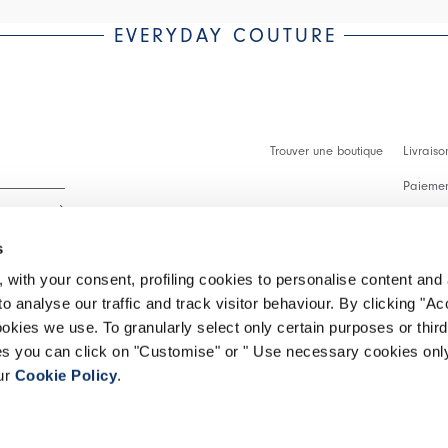
EVERYDAY COUTURE
Trouver une boutique
Livraiso
Paiement
Démarch
s
Faq
 with your consent, profiling cookies to personalise content and 
Contact
o analyse our traffic and track visitor behaviour. By clicking "A
 intégralité.
ookies we use. To granularly select only certain purposes or third 
Effectue
ies you can click on "Customise" or " Use necessary cookies only
our
Cookie Policy
.