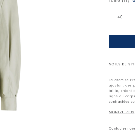
Taille (IT)
G
40
NOTES DE STY
La chemise Pro
ajoutant des 
taille, créant
ligne du corps
contrastées c
qu’aux loisirs.
Col à revers.
longues avec 
Contactez-nou
poitrine. Pinc