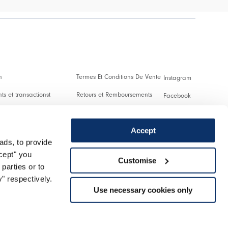
n
Termes Et Conditions De Vente
Instagram
s et transactionst
Retours et Remboursements
Facebook
es Et Droits De Douane
Conditions D'Utilisation
Pinterest
Accept
Confidentialité
Youtube
ads, to provide
 us
Cookies
Twitter
ccept" you
Customise
parties or to
r un retour
Spotify
" respectively.
Use necessary cookies only
Assistance
Managed by triboo digitale