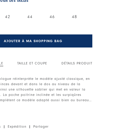
UIDE DES TAILLES
42
44
46
48
AJOUTER À MA SHOPPING BAG
LE
TAILLE ET COUPE
DÉTAILS PRODUIT
logue réinterprète le modèle ajusté classique, en
pinces devant et dans le dos au niveau de la
 ainsi une silhouette sablier qui met en valeur la
. La poche poitrine inclinée et les surpiqûres
omplètent ce modèle adapté aussi bien au bureau
 Fermeture boutonnée sur le devant. Manches
poignets boutonnés. Poche plaquée inclinée sur la
s
|
Expédition
|
Partager
es devant et dos.