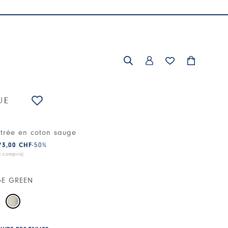
UE
ntrée en coton sauge
73,00 CHF
-50
%
e compris)
GE GREEN