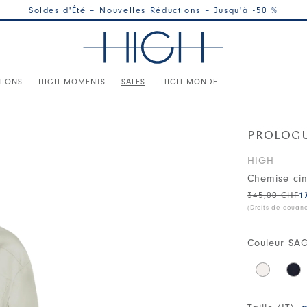
Soldes d'Été – Nouvelles Réductions – Jusqu'à -50 %
TIONS
HIGH MOMENTS
SALES
HIGH MONDE
PROLOG
HIGH
Chemise ci
345,00 CHF
1
(Droits de douan
Couleur
SA