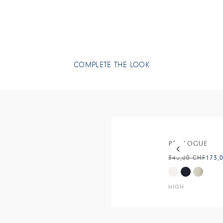
• Popeline de
COMPLETE THE LOOK
This is a carous
PROLOGUE
345,00 CHF
173,
HIGH