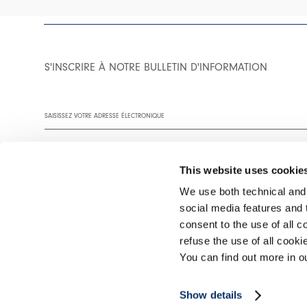
S'INSCRIRE À NOTRE BULLETIN D'INFORMATION
This website uses cookie
We use both technical and,
social media features and t
Vous êtes invité à lire notre politique de confidentialité dans son
consent to the use of all c
refuse the use of all cook
You can find out more in 
©2026 Interfashion S.p.A. P.IVA 02402220269
Show details