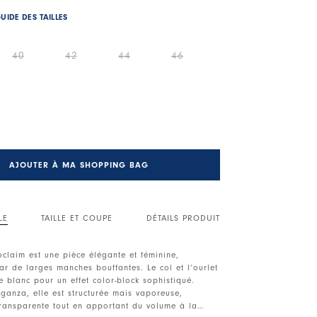
UIDE DES TAILLES
40
42
44
46
AJOUTER À MA SHOPPING BAG
LE
TAILLE ET COUPE
DÉTAILS PRODUIT
claim est une pièce élégante et féminine,
ar de larges manches bouffantes. Le col et l’ourlet
 blanc pour un effet color-block sophistiqué.
ganza, elle est structurée mais vaporeuse,
transparente tout en apportant du volume à la