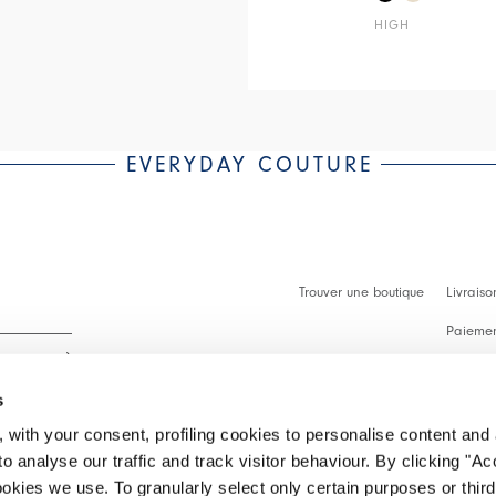
HIGH
EVERYDAY COUTURE
Trouver une boutique
Livraiso
Paiement
Démarch
s
Faq
 with your consent, profiling cookies to personalise content and 
Contact
o analyse our traffic and track visitor behaviour. By clicking "A
 intégralité.
ookies we use. To granularly select only certain purposes or third 
Effectue