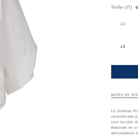
Taille (IT)
G
38
48
NOTES DE STY
La chemise Pro
caractérisée p
sont bordés de
Réalisée en or
délicatement 