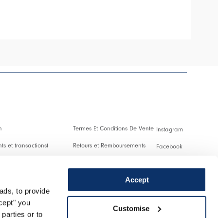
HIGH
n
Termes Et Conditions De Vente
Instagram
s et transactionst
Retours et Remboursements
Facebook
es Et Droits De Douane
Conditions D'Utilisation
Pinterest
Accept
Confidentialité
Youtube
ads, to provide
 us
Cookies
Twitter
ccept" you
Customise
parties or to
r un retour
Spotify