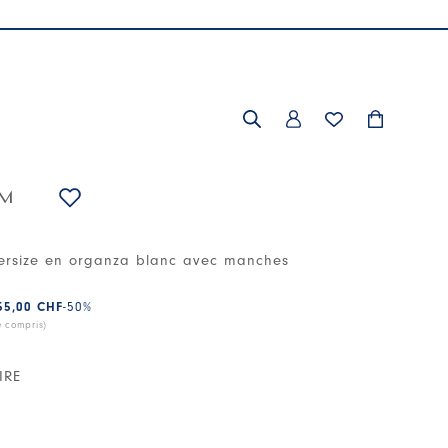
IM
ersize en organza blanc avec manches
55,00 CHF
-50
%
e compris)
IRE