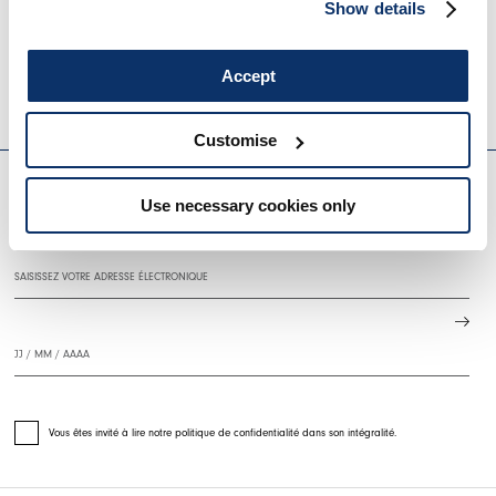
RETHINK
PEEP
Show details
Indisponible
355,00 CHF
17
610,00 CHF
305,00 CHF
-50
%
HIGH
Accept
HIGH USE
Customise
EVERYDAY COUTURE
Use necessary cookies only
S'INSCRIRE À NOTRE BULLETIN D'INFORMATION
Vous êtes invité à lire notre politique de confidentialité dans son intégralité.