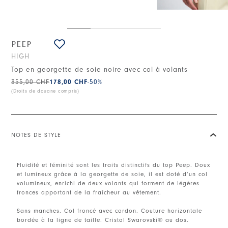
PEEP
HIGH
Top en georgette de soie noire avec col à volants
355,00 CHF
178,00 CHF
-50
%
(Droits de douane compris)
NOTES DE STYLE
Fluidité et féminité sont les traits distinctifs du top Peep. Doux
et lumineux grâce à la georgette de soie, il est doté d’un col
volumineux, enrichi de deux volants qui forment de légères
fronces apportant de la fraîcheur au vêtement.
Sans manches. Col froncé avec cordon. Couture horizontale
bordée à la ligne de taille. Cristal Swarovski® au dos.