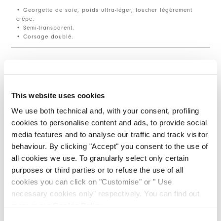
• Georgette de soie, poids ultra-léger, toucher légèrement
crêpe.
• Semi-transparent.
• Corsage doublé.
TAILLE ET COUPE
This website uses cookies
DÉTAILS PRODUIT
We use both technical and, with your consent, profiling
cookies to personalise content and ads, to provide social
media features and to analyse our traffic and track visitor
Contactez-nous
|
Expédition
|
Partager
behaviour. By clicking "Accept" you consent to the use of
all cookies we use. To granularly select only certain
purposes or third parties or to refuse the use of all
COMPLETE THE LOOK
cookies you can click on "Customise" or " Use
necessary cookies only" respectively. You can find out
more in our
Cookie Policy
.
This is a carousel with auto-rotating slides. Activate