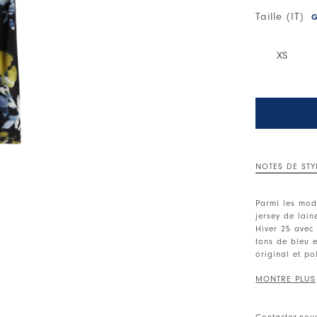
Taille (IT)
G
XS
NOTES DE STY
Parmi les mod
jersey de lai
Hiver 25 avec
tons de bleu 
original et po
Col rond. Man
• La laine, po
Contactez-nou