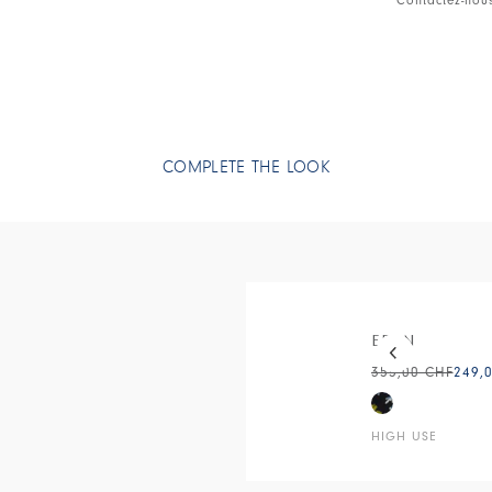
COMPLETE THE LOOK
This is a carous
EDEN
355,00 CHF
249,
HIGH USE