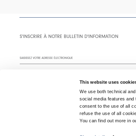
S'INSCRIRE À NOTRE BULLETIN D'INFORMATION
This website uses cookie
We use both technical and,
social media features and t
Vous êtes invité à lire notre politique de confidentialité dans son
consent to the use of all c
refuse the use of all cook
You can find out more in 
©2026 Interfashion S.p.A. P.IVA 02402220269