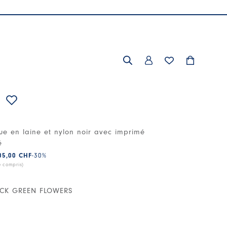
ique en laine et nylon noir avec imprimé
é
05,00 CHF
-30
%
e compris)
ACK GREEN FLOWERS