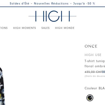
Soldes d'Été – Nouvelles Réductions – Jusqu'à -50 %
TIONS
HIGH MOMENTS
SALES
HIGH MONDE
ONCE
HIGH USE
T-shirt tun
floral ombr
435,00 CHF
3
(Droits de douan
Couleur
BL