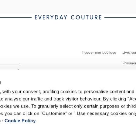
EVERYDAY COUTURE
Trouver une boutique
Livraiso
Paiement
Démarch
s
Faq
 with your consent, profiling cookies to personalise content and 
Contact
o analyse our traffic and track visitor behaviour. By clicking "A
 intégralité.
ookies we use. To granularly select only certain purposes or third 
Effectue
ies you can click on "Customise" or " Use necessary cookies only
our
Cookie Policy
.