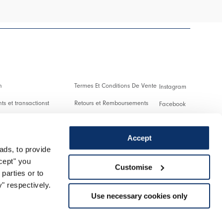
n
Termes Et Conditions De Vente
Instagram
s et transactionst
Retours et Remboursements
Facebook
es Et Droits De Douane
Conditions D'Utilisation
Pinterest
Accept
Confidentialité
Youtube
ads, to provide
 us
Cookies
Twitter
ccept" you
Customise
parties or to
r un retour
Spotify
" respectively.
Use necessary cookies only
Assistance