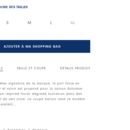
UIDE DES TAILLES
S
M
L
XL
AJOUTER À MA SHOPPING BAG
LE
TAILLE ET COUPE
DÉTAILS PRODUIT
èles signature de la marque, le pull Once en
ne et nylon est proposé pour la saison Automne-
 un imprimé floral dégradé tout-en-un dans des
et de vert olive. La coupe ballon rend ce modèle
lyvalent.
ches longues. Surpiqûres apparentes.
ids léger, toucher doux.
s
|
Expédition
|
Partager