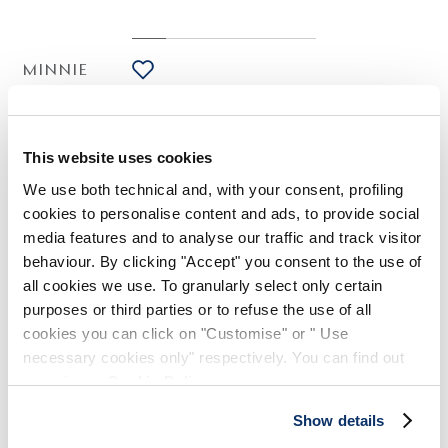
MINNIE
HIGH USE
T-shirt en laine avec imprimé floral et prise avant
285,00 CHF
200,00 CHF
-30
%
This website uses cookies
(Droits de douane compris)
We use both technical and, with your consent, profiling
cookies to personalise content and ads, to provide social
media features and to analyse our traffic and track visitor
NOTES DE STYLE
behaviour. By clicking "Accept" you consent to the use of
all cookies we use. To granularly select only certain
Légère, ajustée et confortable, ce pull en jersey de laine
purposes or third parties or to refuse the use of all
léger se distingue par son motif floral stylisé, dans des tons
cookies you can click on "Customise" or " Use
de beige et de vert foncé avec des touches de bleu ciel, et
necessary cookies only" respectively. You can find out
une prise sur le côté gauche qui crée une légère fronce,
ajoutant du mouvement.
more in our
Cookie Policy
.
Col montant. Manches longues. Prise sur le côté gauche.
Show details
Ourlet droit.