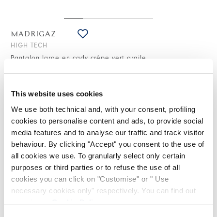
MADRIGAZ
HIGH TECH
Pantalon large en cady crêpe vert argile
460,00 CHF
322,00 CHF
-30
%
(Droits de douane compris)
This website uses cookies
We use both technical and, with your consent, profiling
cookies to personalise content and ads, to provide social
NOTES DE STYLE
media features and to analyse our traffic and track visitor
behaviour. By clicking "Accept" you consent to the use of
Avec son allure boyish et décontractée, ce pantalon se
all cookies we use. To granularly select only certain
distingue par sa coupe à jambe large et ses larges plis sur
le devant et au dos, qui allongent la silhouette. Confortable
purposes or third parties or to refuse the use of all
et tendance, c’est un modèle qui offre une infinité de
cookies you can click on "Customise" or " Use
possibilités de style grâce à sa texture fluide et compacte au
necessary cookies only" respectively. You can find out
fini mat.
more in our
Cookie Policy
.
Ceinture avec passants et boutons sur le devant. Fermeture