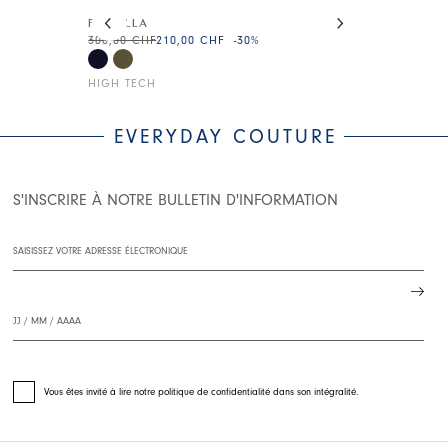
This is a carousel with auto-rotating slides. Activate
FLOTILLA
AT-LENGTH
300,00 CHF
210,00 CHF
-30
%
355,00 CHF
24
HIGH TECH
HIGH TECH
EVERYDAY COUTURE
S'INSCRIRE À NOTRE BULLETIN D'INFORMATION
Vous êtes invité à lire notre politique de confidentialité dans son intégralité.