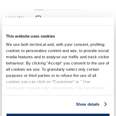
LULLIBY
HIGH TECH
Top en crêpe technique blanc
This website uses cookies
275,00 CHF
165,00 CHF
-40
%
(Droits de douane compris)
We use both technical and, with your consent, profiling
cookies to personalise content and ads, to provide social
media features and to analyse our traffic and track visitor
behaviour. By clicking "Accept" you consent to the use of
NOTES DE STYLE
all cookies we use. To granularly select only certain
purposes or third parties or to refuse the use of all
Essentiel et léger, le top sans manches Lulliby s’inspire des
cookies you can click on "Customise" or " Use
caftans par sa ligne en A et son encolure, et est rehaussé
necessary cookies only" respectively. You can find out
d’une broderie raffinée le long de l’ourlet.
more in our
Cookie Policy
.
Col officier et encolure style caftan. Sans manches. Broderie
ajourée. Ourlet irrégulier. Sans fermeture.
Show details
• Satin créponné, poids léger, toucher fluide.