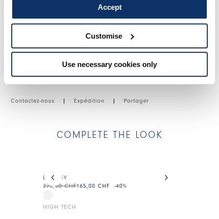
Accept
TAILLE ET COUPE
Customise
DÉTAILS PRODUIT
Use necessary cookies only
Contactez-nous
|
Expédition
|
Partager
COMPLETE THE LOOK
This is a carousel with auto-rotating slides. Activate
LULLIBY
DRESSY
275,00 CHF
165,00 CHF
-40
%
225,00 CHF
13
HIGH TECH
HIGH TECH