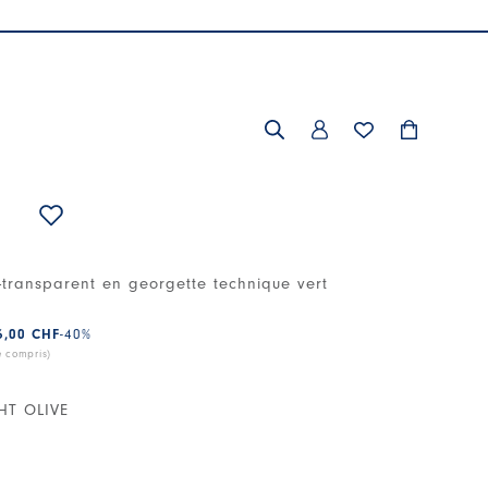
-transparent en georgette technique vert
6,00 CHF
-40
%
e compris)
HT OLIVE