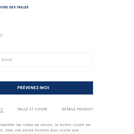
UIDE DES TAILLES
oi
PRÉVENEZ-MOI
LE
TAILLE ET COUPE
DÉTAILS PRODUIT
ompléter les robes de saison, le boléro Lucent est
el, avec une partie frontale plus courte que