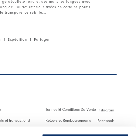
large décolleté rond et des manches longues avec
long de l’ourlet intérieur fixées en certains points
de transparence subtile.
e ample. Manches longues avec ouvertures le long
térieur fixées en certains points et poignets
tie frontale plus courte.
s
|
Expédition
|
Partager
chnique, poids léger, toucher fluide.
arent.
n
Termes Et Conditions De Vente
Instagram
s et transactionst
Retours et Remboursements
Facebook
es Et Droits De Douane
Conditions D'Utilisation
Pinterest