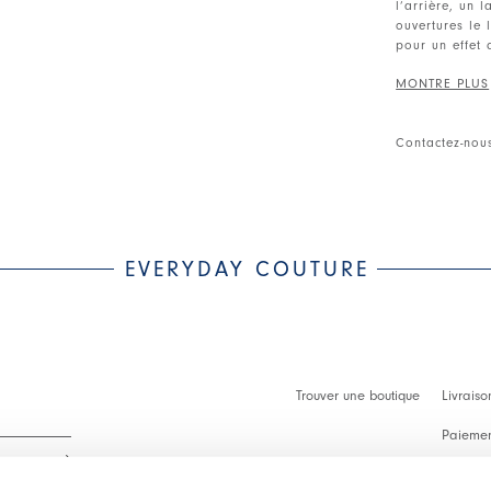
l’arrière, un 
ouvertures le 
pour un effet 
Encolure rond
de l’ourlet in
boutonnés. Par
Contactez-nou
• Georgette te
• Semi-transp
EVERYDAY COUTURE
Trouver une boutique
Livraiso
Paiement
Démarch