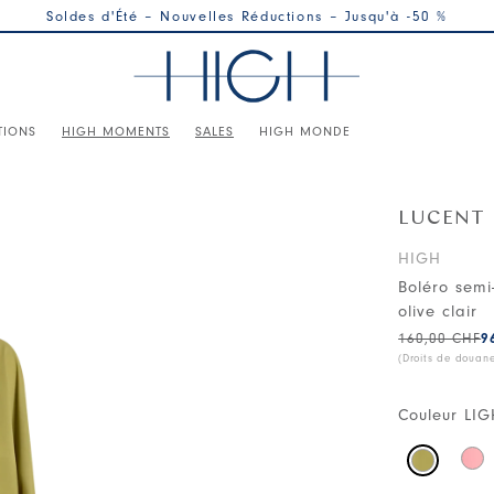
Soldes d'Été – Nouvelles Réductions – Jusqu'à -50 %
TIONS
HIGH MOMENTS
SALES
HIGH MONDE
LUCENT
HIGH
Boléro semi
olive clair
160,00 CHF
9
(Droits de douan
Couleur
LIG