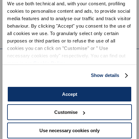
We use both technical and, with your consent, profiling
cookies to personalise content and ads, to provide social
S'INSCRIRE À NOTRE BULLETIN
BROGUE
media features and to analyse our traffic and track visitor
445,00 CHF
D'INFORMATION
behaviour. By clicking "Accept" you consent to the use of
INSCRIVEZ-VOUS À LA NEWSLETTER
HIGH TECH
all cookies we use. To granularly select only certain
purposes or third parties or to refuse the use of all
Inscrivez-vous à notre newsletter pour
EVERYDAY COUTURE
cookies you can click on "Customise" or " Use
découvrir en avant-première nos dernières
collections.
necessary cookies only" respectively. You can find out
Restez informé(e) des nouveautés,
more in our
Cookie Policy
.
collaborations et événements, et recevez des
S'INSCRIRE À NOTRE BULLETIN D'INFORMATION
invitations exclusives à nos ventes privées.
Show details
Accept
Customise
En vous inscrivant, vous acceptez notre
la politique de
confidentialité
, et autorise le traitement de mes données
Vous êtes invité à lire notre politique de confidentialité dans son intégralité.
Use necessary cookies only
personnelles
conditions générales de vente