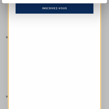
INSCRIVEZ-VOUS
Trouver une boutique
SERVICE CLIENTS
Livraison
Paiements et transactionst
Démarches Et Droits De Douane
Faq
Contact us
Effectuer un retour
Contact us
INFORMATIONS LÉGALES
Termes Et Conditions De Vente