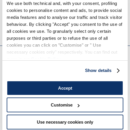
We use both technical and, with your consent, profiling
cookies to personalise content and ads, to provide social
DEFLECT
HALTER
media features and to analyse our traffic and track visitor
290,00 CHF
595,00 CHF
behaviour. By clicking "Accept" you consent to the use of
HIGH
HIGH
all cookies we use. To granularly select only certain
purposes or third parties or to refuse the use of all
EVERYDAY COUTURE
cookies you can click on "Customise" or " Use
necessary cookies only" respectively. You can find out
more in our
Cookie Policy
.
S'INSCRIRE À NOTRE BULLETIN D'INFORMATION
Show details
Accept
Customise
Vous êtes invité à lire notre politique de confidentialité dans son intégralité.
Use necessary cookies only