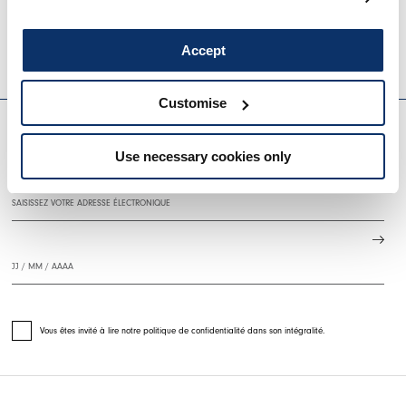
130,00 CHF
78,00 CHF
-40
%
Accept
HIGH LAB
EVERYDAY COUTURE
Customise
Use necessary cookies only
S'INSCRIRE À NOTRE BULLETIN D'INFORMATION
Vous êtes invité à lire notre politique de confidentialité dans son intégralité.