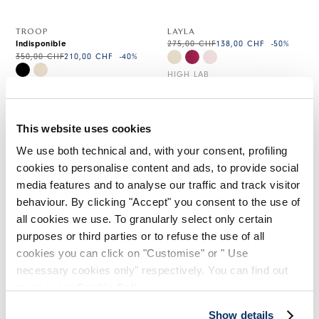
TROOP
LAYLA
Indisponible
275,00 CHF
138,00 CHF
-50
%
350,00 CHF
210,00 CHF
-40
%
HIGH LAB
HIGH
This website uses cookies
We use both technical and, with your consent, profiling
cookies to personalise content and ads, to provide social
media features and to analyse our traffic and track visitor
behaviour. By clicking "Accept" you consent to the use of
all cookies we use. To granularly select only certain
purposes or third parties or to refuse the use of all
cookies you can click on "Customise" or " Use
necessary cookies only" respectively. You can find out
more in our
Cookie Policy
.
Show details
RETURN