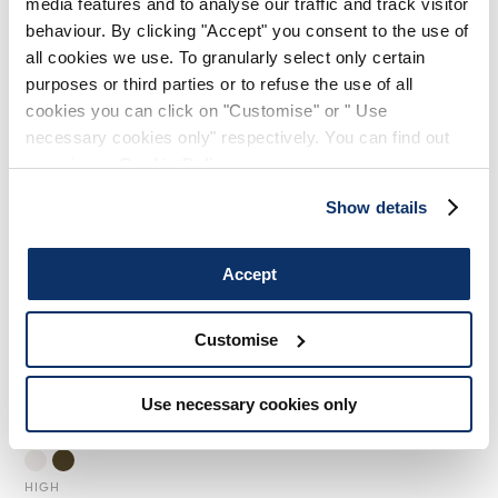
media features and to analyse our traffic and track visitor
245,00 CHF
147,00 CHF
-40
%
500,00 CHF
300,00 CHF
-40
%
behaviour. By clicking "Accept" you consent to the use of
all cookies we use. To granularly select only certain
HIGH
HIGH TECH
purposes or third parties or to refuse the use of all
cookies you can click on "Customise" or " Use
necessary cookies only" respectively. You can find out
more in our
Cookie Policy
.
Show details
Accept
Customise
Use necessary cookies only
ARC
400,00 CHF
240,00 CHF
-40
%
HIGH