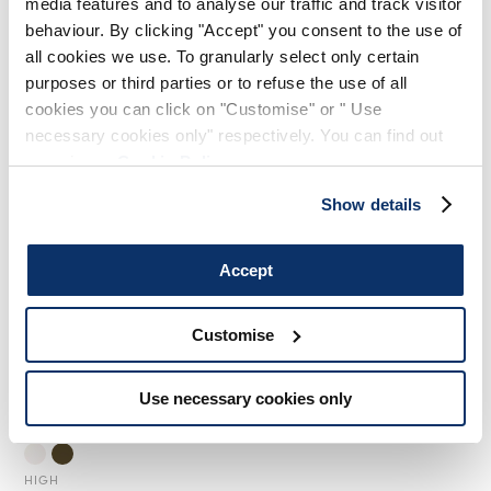
media features and to analyse our traffic and track visitor
250,00 CHF
150,00 CHF
-40
%
500,00 CHF
300,00 CHF
-40
%
behaviour. By clicking "Accept" you consent to the use of
all cookies we use. To granularly select only certain
HIGH
HIGH
purposes or third parties or to refuse the use of all
cookies you can click on "Customise" or " Use
necessary cookies only" respectively. You can find out
more in our
Cookie Policy
.
Show details
Accept
Customise
Use necessary cookies only
ARC
400,00 CHF
240,00 CHF
-40
%
HIGH