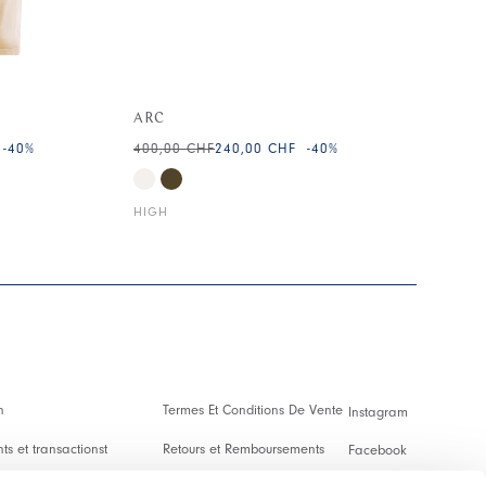
ARC
-40
%
400,00 CHF
240,00 CHF
-40
%
HIGH
n
Termes Et Conditions De Vente
Instagram
s et transactionst
Retours et Remboursements
Facebook