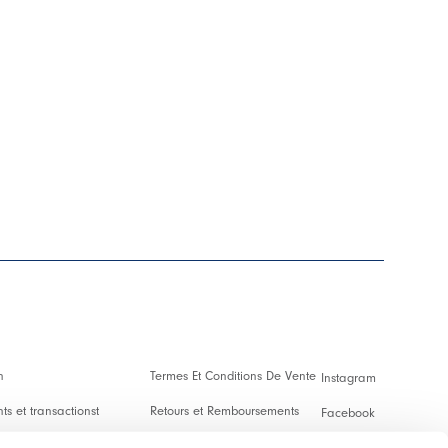
n
Termes Et Conditions De Vente
Instagram
s et transactionst
Retours et Remboursements
Facebook
es Et Droits De Douane
Conditions D'Utilisation
Pinterest