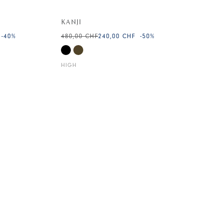
KANJI
-40
%
480,00 CHF
240,00 CHF
-50
%
HIGH