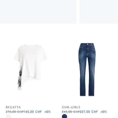
REGATTA
OUR-GIRLS
275,00 CHF
165,00 CHF
-40
%
345,00 CHF
207,00 CHF
-40
%