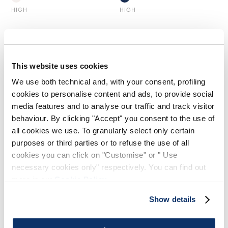
HIGH
HIGH
This website uses cookies
We use both technical and, with your consent, profiling
cookies to personalise content and ads, to provide social
media features and to analyse our traffic and track visitor
behaviour. By clicking "Accept" you consent to the use of
all cookies we use. To granularly select only certain
purposes or third parties or to refuse the use of all
cookies you can click on "Customise" or " Use
necessary cookies only" respectively. You can find out
ARC
more in our
Cookie Policy
.
450,00 CHF
270,00 CHF
-40
%
Show details
HIGH