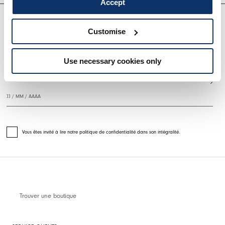
Accept
EVERYDAY COUTURE
Customise
S'INSCRIRE À NOTRE BULLETIN D'INFORMATION
Use necessary cookies only
Vous êtes invité à lire notre politique de confidentialité dans son intégralité.
Trouver une boutique