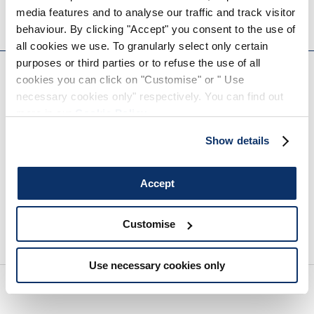
media features and to analyse our traffic and track visitor
HIGH
behaviour. By clicking "Accept" you consent to the use of
all cookies we use. To granularly select only certain
EVERYDAY COUTURE
purposes or third parties or to refuse the use of all
cookies you can click on "Customise" or " Use
S'INSCRIRE À NOTRE BULLETIN D'INFORMATION
necessary cookies only" respectively. You can find out
more in our
Cookie Policy
.
Show details
Accept
Customise
Vous êtes invité à lire notre politique de confidentialité dans son intégralité.
Use necessary cookies only