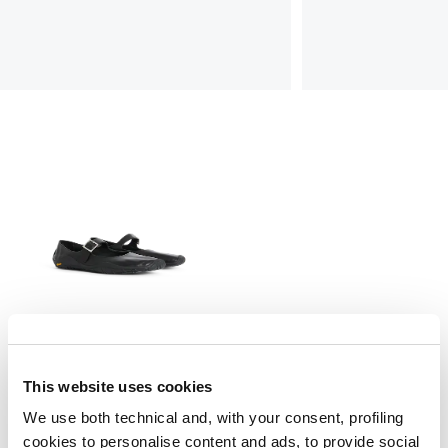
This website uses cookies
ARC
We use both technical and, with your consent, profiling
450,00 CHF
270,00 CHF
-40
%
cookies to personalise content and ads, to provide social