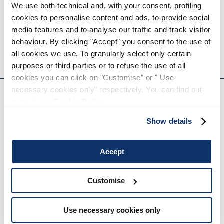
We use both technical and, with your consent, profiling
cookies to personalise content and ads, to provide social
SHOW-STOPPER
LIMBER UP
media features and to analyse our traffic and track visitor
870,00 CHF
435,00 CHF
-50
%
510,00 CHF
255,00 CHF
-50
%
behaviour. By clicking "Accept" you consent to the use of
HIGH
HIGH
all cookies we use. To granularly select only certain
purposes or third parties or to refuse the use of all
EVERYDAY COUTURE
cookies you can click on "Customise" or " Use
necessary cookies only" respectively. You can find out
more in our
Cookie Policy
.
S'INSCRIRE À NOTRE BULLETIN D'INFORMATION
Show details
Accept
Customise
Vous êtes invité à lire notre politique de confidentialité dans son intégralité.
Use necessary cookies only