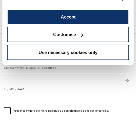
490,00 CHF
245,00 CHF
-50
%
HIGH TECH
Accept
HIGH
EVERYDAY COUTURE
Customise
Use necessary cookies only
S'INSCRIRE À NOTRE BULLETIN D'INFORMATION
Vous êtes invité à lire notre politique de confidentialité dans son intégralité.