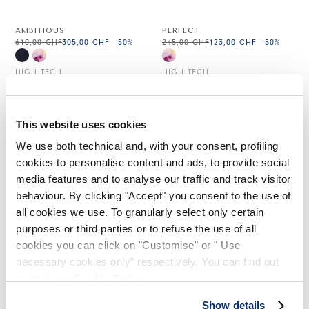
AMBITIOUS
PERFECT
610,00 CHF
305,00 CHF
-50
%
245,00 CHF
123,00 CHF
-50
%
HIGH TECH
HIGH TECH
This website uses cookies
We use both technical and, with your consent, profiling
cookies to personalise content and ads, to provide social
media features and to analyse our traffic and track visitor
behaviour. By clicking "Accept" you consent to the use of
all cookies we use. To granularly select only certain
purposes or third parties or to refuse the use of all
cookies you can click on "Customise" or " Use
necessary cookies only" respectively. You can find out
more in our
Cookie Policy
.
MINIMALIST
RUNWAY
Show details
300,00 CHF
150,00 CHF
-50
%
Indisponible