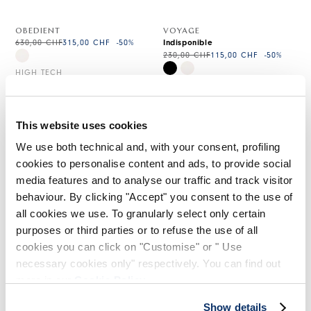
OBEDIENT
VOYAGE
630,00 CHF
315,00 CHF
-50
%
Indisponible
230,00 CHF
115,00 CHF
-50
%
HIGH TECH
HIGH TECH
This website uses cookies
We use both technical and, with your consent, profiling
cookies to personalise content and ads, to provide social
media features and to analyse our traffic and track visitor
behaviour. By clicking "Accept" you consent to the use of
all cookies we use. To granularly select only certain
purposes or third parties or to refuse the use of all
cookies you can click on "Customise" or " Use
necessary cookies only" respectively. You can find out
more in our
Cookie Policy
.
Show details
EXPERT
GLIDE