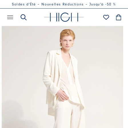
Soldes d'Été – Nouvelles Réductions – Jusqu'à -50 %