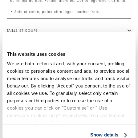
au milieu du dos. Fentes latérales. Ourlet légèrement arrondi.
• Soie et coton, poids ultra-léger, toucher frais.
TAILLE ET COUPE
This website uses cookies
DÉTAILS PRODUIT
We use both technical and, with your consent, profiling
cookies to personalise content and ads, to provide social
media features and to analyse our traffic and track visitor
Contactez-nous
|
Expédition
|
Partager
behaviour. By clicking "Accept" you consent to the use of
all cookies we use. To granularly select only certain
COMPLETE THE LOOK
purposes or third parties or to refuse the use of all
cookies you can click on "Customise" or " Use
necessary cookies only" respectively. You can find out
This is a carousel with auto-rotating slides. Activate
more in our
Cookie Policy
.
ABANDON
LITHE
Indisponible
Indisponible
Show details