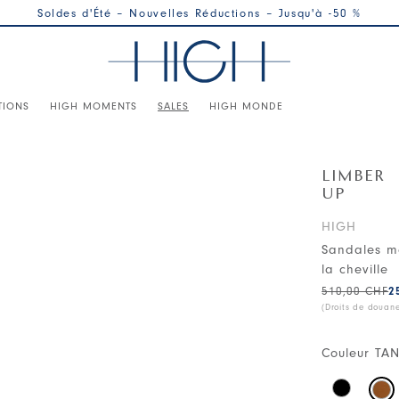
Soldes d'Été – Nouvelles Réductions – Jusqu'à -50 %
TIONS
HIGH MOMENTS
SALES
HIGH MONDE
LIMBER
UP
HIGH
Sandales ma
la cheville
510,00 CHF
2
(Droits de douan
Couleur
TA