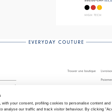
330,00 CHF
165,
HIGH TECH
EVERYDAY COUTURE
Trouver une boutique
Livraiso
Paiement
Démarch
s
Faq
 with your consent, profiling cookies to personalise content and 
Contact
o analyse our traffic and track visitor behaviour. By clicking "A
 intégralité.