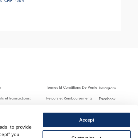
00 CHF
-50
%
HIGH
n
Termes Et Conditions De Vente
Instagram
s et transactionst
Retours et Remboursements
Facebook
es Et Droits De Douane
Conditions D'Utilisation
Pinterest
Accept
Confidentialité
Youtube
ads, to provide
 us
Cookies
Twitter
ccept" you
Customise