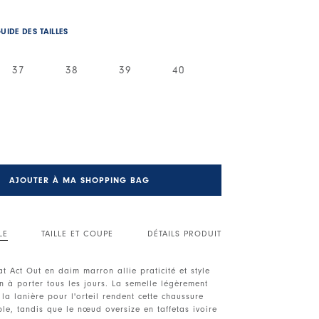
UIDE DES TAILLES
37
38
39
40
AJOUTER À MA SHOPPING BAG
LE
TAILLE ET COUPE
DÉTAILS PRODUIT
t Act Out en daim marron allie praticité et style
n à porter tous les jours. La semelle légèrement
la lanière pour l'orteil rendent cette chaussure
ble, tandis que le nœud oversize en taffetas ivoire