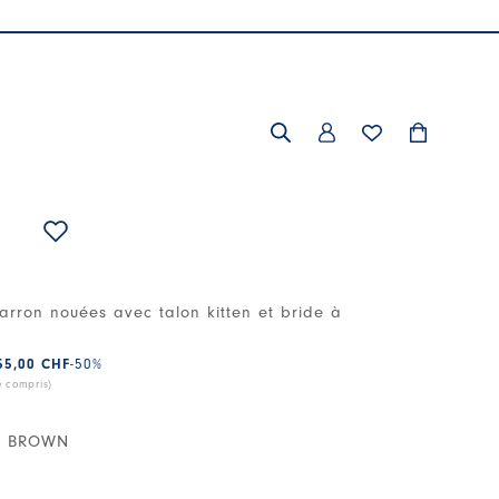
rron nouées avec talon kitten et bride à
55,00 CHF
-50
%
e compris)
N BROWN