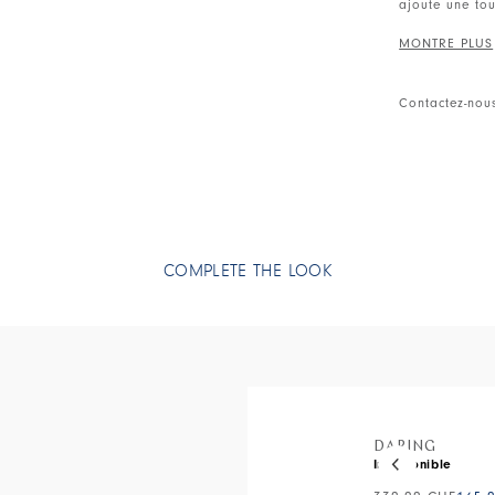
ajoute une to
Semelle plate
l'orteil. Logo
Contactez-nou
• Daim.
• Fabriqué en 
COMPLETE THE LOOK
This is a carous
DARING
Indisponible