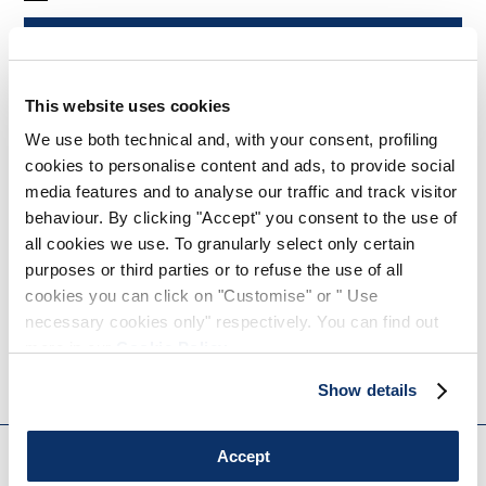
PRÉVENEZ-MOI
This website uses cookies
We use both technical and, with your consent, profiling
NOTES DE STYLE
cookies to personalise content and ads, to provide social
media features and to analyse our traffic and track visitor
behaviour. By clicking "Accept" you consent to the use of
leather sandal
all cookies we use. To granularly select only certain
purposes or third parties or to refuse the use of all
DÉTAILS PRODUIT
cookies you can click on "Customise" or " Use
necessary cookies only" respectively. You can find out
more in our
Cookie Policy
.
Contactez-nous
|
Expédition
|
Partager
Show details
EVERYDAY COUTURE
Accept