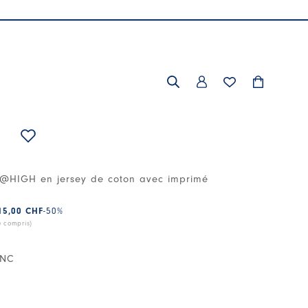
ist@HIGH en jersey de coton avec imprimé
15,00 CHF
-50
%
e compris)
ANC