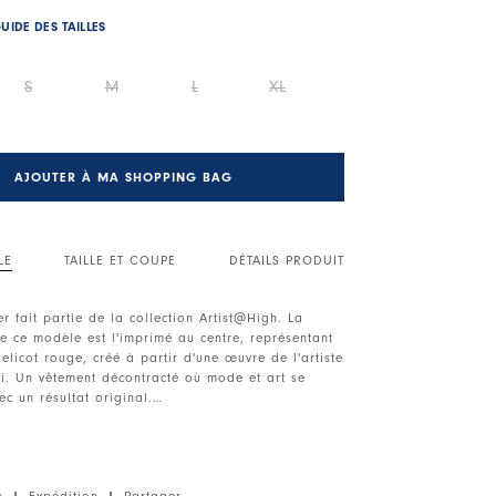
UIDE DES TAILLES
S
M
L
XL
AJOUTER À MA SHOPPING BAG
LE
TAILLE ET COUPE
DÉTAILS PRODUIT
der fait partie de la collection Artist@High. La
de ce modèle est l'imprimé au centre, représentant
licot rouge, créé à partir d'une œuvre de l'artiste
gi. Un vêtement décontracté où mode et art se
ec un résultat original.
ches courtes avec revers.
ton légèrement stretch, poids léger, toucher doux.
s
|
Expédition
|
Partager