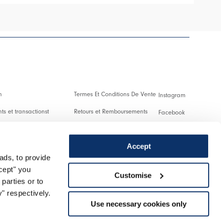
n
Termes Et Conditions De Vente
Instagram
s et transactionst
Retours et Remboursements
Facebook
es Et Droits De Douane
Conditions D'Utilisation
Pinterest
Accept
Confidentialité
Youtube
ads, to provide
 us
Cookies
Twitter
ccept" you
Customise
parties or to
r un retour
Spotify
" respectively.
Use necessary cookies only