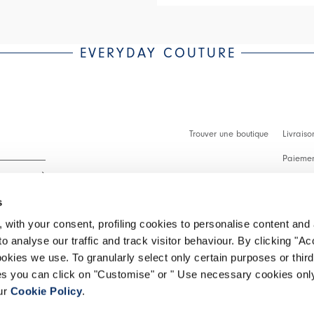
EVERYDAY COUTURE
Trouver une boutique
Livraiso
Paiement
Démarch
s
Faq
 with your consent, profiling cookies to personalise content and 
Contact
o analyse our traffic and track visitor behaviour. By clicking "A
 intégralité.
ookies we use. To granularly select only certain purposes or third 
Effectue
ies you can click on "Customise" or " Use necessary cookies only
our
Cookie Policy
.