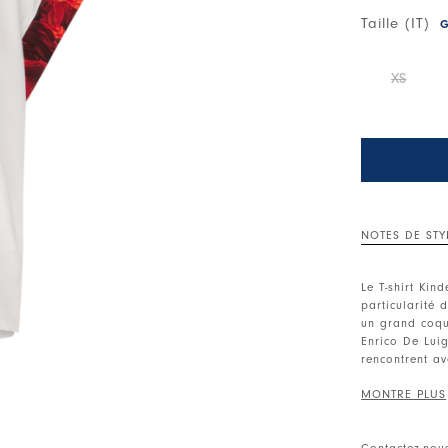
Taille (IT)
G
XS
NOTES DE STY
Le T-shirt Kin
particularité 
un grand coque
Enrico De Lui
rencontrent av
Col rond. Man
• Jersey en co
Contactez-nou