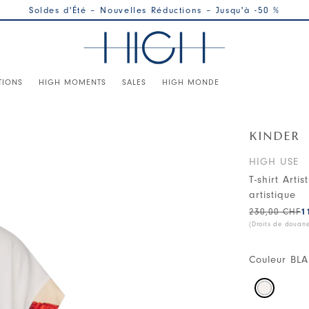
Soldes d'Été – Nouvelles Réductions – Jusqu'à -50 %
TIONS
HIGH MOMENTS
SALES
HIGH MONDE
KINDER
HIGH USE
T-shirt Art
artistique
230,00 CHF
1
(Droits de douan
Couleur
BL