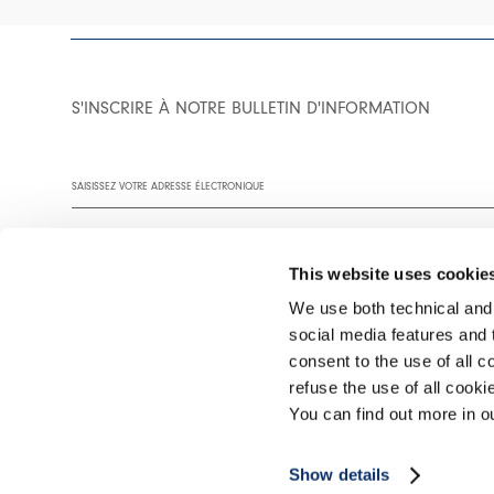
S'INSCRIRE À NOTRE BULLETIN D'INFORMATION
This website uses cookie
We use both technical and,
social media features and t
Vous êtes invité à lire notre politique de confidentialité dans son
consent to the use of all c
refuse the use of all cook
You can find out more in 
©2026 Interfashion S.p.A. P.IVA 02402220269
Show details