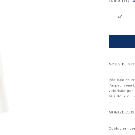
Taille (IT)
G
40
NOTES DE STY
Réalisée en c
l'aspect semi-
valorisée par
plis doux qui 
Encolure rond
fermeture.
• Crêpe techn
Contactez-nou
• Non doublé