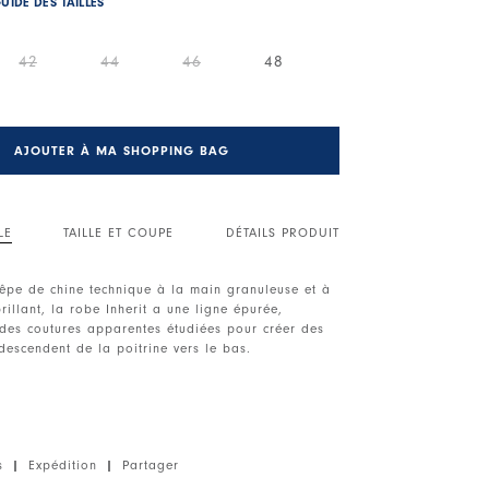
UIDE DES TAILLES
42
44
46
48
AJOUTER À MA SHOPPING BAG
LE
TAILLE ET COUPE
DÉTAILS PRODUIT
rêpe de chine technique à la main granuleuse et à
brillant, la robe Inherit a une ligne épurée,
 des coutures apparentes étudiées pour créer des
descendent de la poitrine vers le bas.
e. Sans manches. Coutures apparentes. Sans
ique, poids léger, main crêpe.
s
|
Expédition
|
Partager
e.