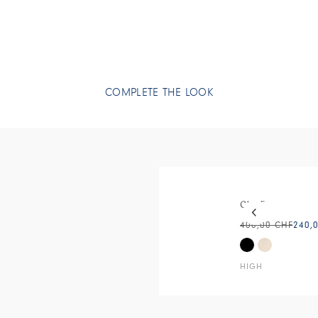
COMPLETE THE LOOK
This is a carous
CUTE
400,00 CHF
240,
HIGH