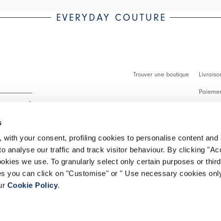
EVERYDAY COUTURE
Trouver une boutique
Livraiso
Paiement
Démarch
s
Faq
 with your consent, profiling cookies to personalise content and 
Contact
o analyse our traffic and track visitor behaviour. By clicking "A
 intégralité.
ookies we use. To granularly select only certain purposes or third 
Effectue
ies you can click on "Customise" or " Use necessary cookies only
our
Cookie Policy
.