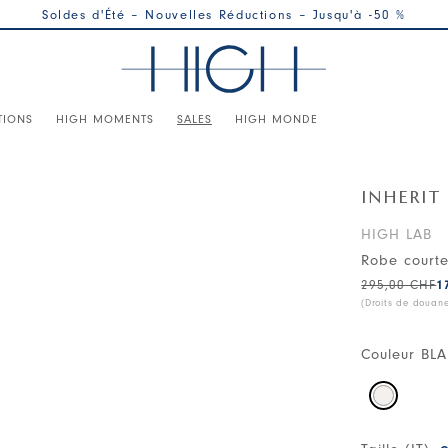
Soldes d'Été – Nouvelles Réductions – Jusqu'à -50 %
TIONS
HIGH MOMENTS
SALES
HIGH MONDE
INHERIT
HIGH LAB
Robe courte
295,00 CHF
1
(Droits de douan
Couleur
BL