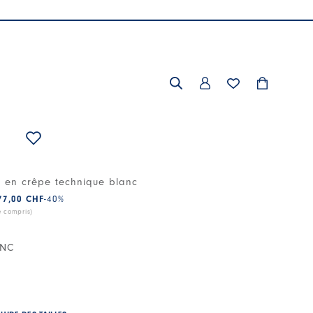
 en crêpe technique blanc
77,00 CHF
-40
%
e compris)
ANC