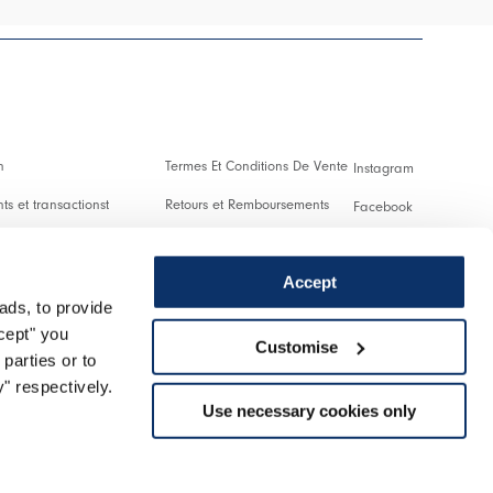
n
Termes Et Conditions De Vente
Instagram
s et transactionst
Retours et Remboursements
Facebook
es Et Droits De Douane
Conditions D'Utilisation
Pinterest
Accept
Confidentialité
Youtube
ads, to provide
 us
Cookies
Twitter
ccept" you
Customise
parties or to
r un retour
Spotify
" respectively.
Use necessary cookies only
Assistance
Managed by triboo digitale