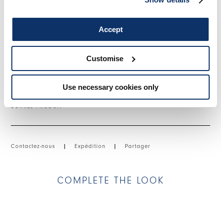
devant. Plus long derrière.
Dentelle macramé, poids léger, main souple.
Accept
• Transparent.
Customise
TAILLE ET COUPE
Use necessary cookies only
DÉTAILS PRODUIT
Contactez-nous
|
Expédition
|
Partager
COMPLETE THE LOOK
This is a carousel with auto-rotating slides. Activate