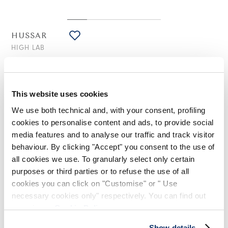
HUSSAR
HIGH LAB
Blouse en dentelle macramé noir
275,00 CHF
165,00 CHF
-40
%
(Droits de douane compris)
This website uses cookies
We use both technical and, with your consent, profiling
cookies to personalise content and ads, to provide social
NOTES DE STYLE
media features and to analyse our traffic and track visitor
behaviour. By clicking "Accept" you consent to the use of
La blouse Hussar combine raffinement et sensualité : l'effet nu
all cookies we use. To granularly select only certain
est le résultat de la dentelle macramé travaillée avec des
purposes or third parties or to refuse the use of all
dessins floraux et géométriques, tandis que le design ballon
cookies you can click on "Customise" or " Use
est créé par l'arricciatura frontale et au poignet, pour une
touche romantique.
necessary cookies only" respectively. You can find out
more in our
Cookie Policy
.
Col rond à côtes. Épaules tombantes. Manches longues avec
poignets élastiques froncés. Ourlet élastique froissé seulement
Show details