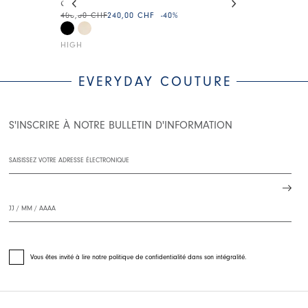
CUTE
HUSSAR
400,00 CHF
240,00 CHF
-40
%
275,00 CHF
16
HIGH
HIGH LAB
EVERYDAY COUTURE
S'INSCRIRE À NOTRE BULLETIN D'INFORMATION
Vous êtes invité à lire notre politique de confidentialité dans son intégralité.