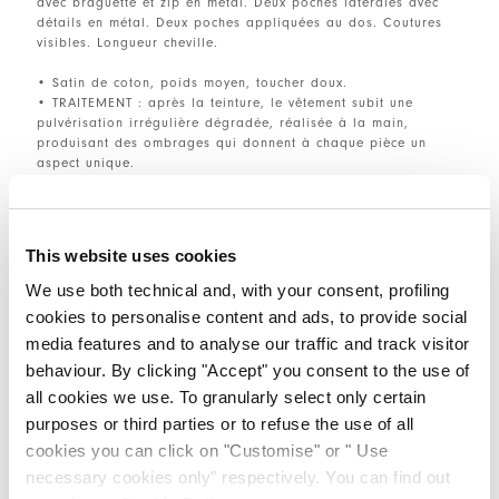
avec braguette et zip en métal. Deux poches latérales avec
détails en métal. Deux poches appliquées au dos. Coutures
visibles. Longueur cheville.
• Satin de coton, poids moyen, toucher doux.
• TRAITEMENT : après la teinture, le vêtement subit une
pulvérisation irrégulière dégradée, réalisée à la main,
produisant des ombrages qui donnent à chaque pièce un
aspect unique.
TAILLE ET COUPE
This website uses cookies
We use both technical and, with your consent, profiling
cookies to personalise content and ads, to provide social
DÉTAILS PRODUIT
media features and to analyse our traffic and track visitor
behaviour. By clicking "Accept" you consent to the use of
all cookies we use. To granularly select only certain
Contactez-nous
|
Expédition
|
Partager
purposes or third parties or to refuse the use of all
cookies you can click on "Customise" or " Use
necessary cookies only" respectively. You can find out
COMPLETE THE LOOK