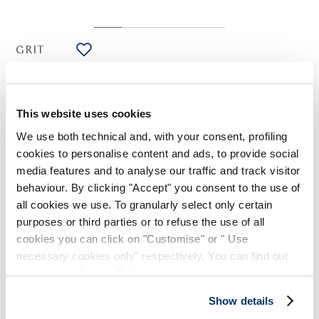
GRIT
HIGH LAB
Top en tricot à côtes mélange coton blanc, rose et jaune
color-block
This website uses cookies
175,00 CHF
105,00 CHF
-40
%
(Droits de douane compris)
We use both technical and, with your consent, profiling
cookies to personalise content and ads, to provide social
media features and to analyse our traffic and track visitor
behaviour. By clicking "Accept" you consent to the use of
NOTES DE STYLE
all cookies we use. To granularly select only certain
purposes or third parties or to refuse the use of all
Le top Grit réinterprète le classique modèle sans manches
cookies you can click on "Customise" or " Use
estival dans un mélange coton fin et confortable travaillé à
necessary cookies only" respectively. You can find out
côtes, avec des détails féminins comme le profond col en V
more in our
Cookie Policy
.
devant et derrière et les bretelles larges.
Col en V profond devant et derrière. Sans manches. Motif à
Show details
côtes.