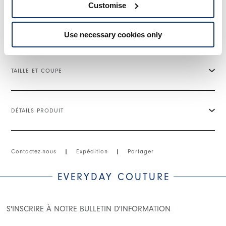
• Ceinture avec passants et bouton frontal.
Customise
• Fermeture frontale avec patte et zip en métal.
• Poches latérales passepoilées.
• Poche intégrée latérale.
Use necessary cookies only
• Twill technique stretch, poids léger, toucher sec.
TAILLE ET COUPE
DÉTAILS PRODUIT
Contactez-nous
|
Expédition
|
Partager
EVERYDAY COUTURE
S'INSCRIRE À NOTRE BULLETIN D'INFORMATION