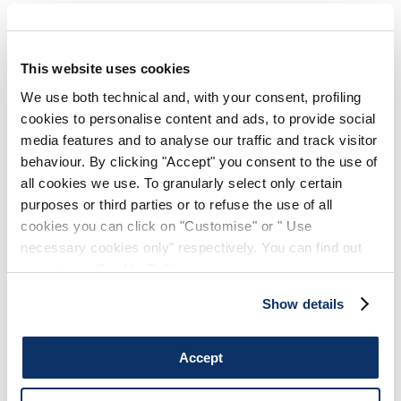
GREECE
This website uses cookies
HIGH TECH
We use both technical and, with your consent, profiling
Pantalon femme coupe boyfriend en twill technique
cookies to personalise content and ads, to provide social
bordeaux
media features and to analyse our traffic and track visitor
290,00 CHF
behaviour. By clicking "Accept" you consent to the use of
(Droits de douane compris)
all cookies we use. To granularly select only certain
purposes or third parties or to refuse the use of all
cookies you can click on "Customise" or " Use
NOTES DE STYLE
necessary cookies only" respectively. You can find out
more in our
Cookie Policy
.
Le pantalon Greece en tissu bi-extensible en nylon stretch noir
Show details
se distingue par sa ligne dynamique : la construction du côté
pivote latéralement autour de la jambe, créant une maxi
poche intégrée, un détail fonctionnel qui en souligne le
Accept
design contemporain. Pratique et confortable, il est parfait
pour le temps libre.