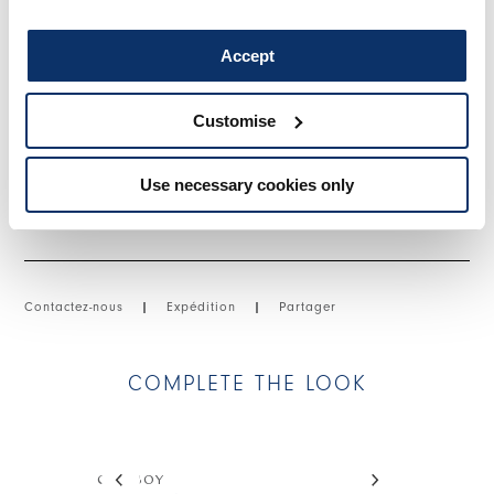
appliquée et une poche à rabat avec bouton. Poche carrée
appliquée sur le bas de la jambe.
Accept
• Coton, poids léger, toucher lisse.
Customise
TAILLE ET COUPE
En vous inscrivant, vous acceptez notre
la politique de
confidentialité
, et autorise le traitement de mes données
personnelles
conditions générales de vente
Use necessary cookies only
DÉTAILS PRODUIT
INSCRIVEZ-VOUS
Contactez-nous
|
Expédition
|
Partager
COMPLETE THE LOOK
This is a carousel with auto-rotating slides. Activate
CITY BOY
MATELOT