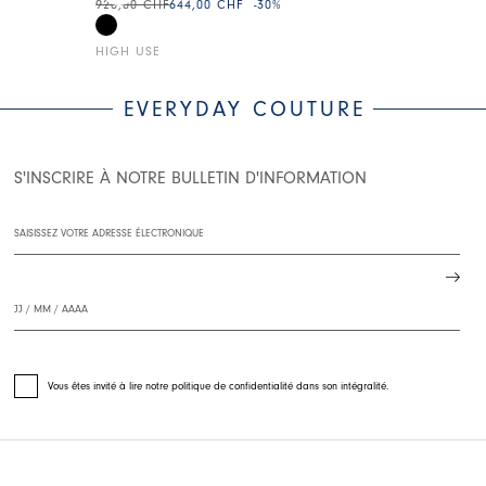
920,00 CHF
644,00 CHF
-30
%
385,00 CHF
27
HIGH USE
HIGH USE
EVERYDAY COUTURE
S'INSCRIRE À NOTRE BULLETIN D'INFORMATION
Vous êtes invité à lire notre politique de confidentialité dans son intégralité.