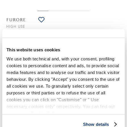
FURORE
HIGH USE
Pantalon bootcut en coton noir
335,00 CHF
235,00 CHF
-30
%
(Droits de douane compris)
This website uses cookies
We use both technical and, with your consent, profiling
S'INSCRIRE À NOTRE BULLETIN
cookies to personalise content and ads, to provide social
D'INFORMATION
NOTES DE STYLE
media features and to analyse our traffic and track visitor
INSCRIVEZ-VOUS À LA NEWSLETTER
behaviour. By clicking "Accept" you consent to the use of
all cookies we use. To granularly select only certain
Le pantalon Furore réinterprète le modèle signature Hasten,
Inscrivez-vous à notre newsletter pour
rendant sa coupe bootcut encore plus fonctionnelle et
purposes or third parties or to refuse the use of all
découvrir en avant-première nos dernières
confortable. La combinaison de poches appliquées et de
collections.
cookies you can click on "Customise" or " Use
coutures courbes apparentes crée un jeu visuel enveloppant.
Restez informé(e) des nouveautés,
necessary cookies only" respectively. You can find out
collaborations et événements, et recevez des
Ceinture avec bouton frontal, passants et fermeture avec
more in our
Cookie Policy
.
invitations exclusives à nos ventes privées.
rabat et fermeture éclair en métal. Petite poche fendue à
l'avant. Poches latérales fendues. À l'arrière, une poche
Show details